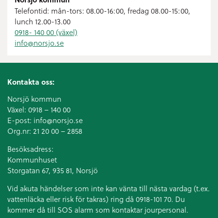
Telefontid: mån-tors: 08.00-16:00, fredag 08.00-15:00,
lunch 12.00-13.00
0918- 140 00 (växel)
info@
norsjo.se
Kontakta oss:
Norsjö kommun
Växel:
0918 – 140 00
E-post:
info@norsjo.se
Org.nr: 21 20 00 – 2858
Besöksadress:
Kommunhuset
Storgatan 67, 935 81, Norsjö
Vid akuta händelser som inte kan vänta till nästa vardag (t.ex.
vattenläcka eller
risk för takras
) ring då 0918-101 70. Du
kommer då till SOS alarm som kontaktar jourpersonal.