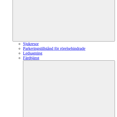
Sjukresor
Parkeringstillstånd för rörelsehindrade
Ledsagning
Färdtjänst