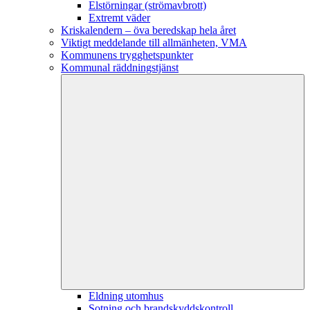
Elstörningar (strömavbrott)
Extremt väder
Kriskalendern – öva beredskap hela året
Viktigt meddelande till allmänheten, VMA
Kommunens trygghetspunkter
Kommunal räddningstjänst
Eldning utomhus
Sotning och brandskyddskontroll