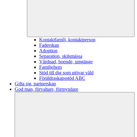
Kontaktfamilj, kontaktperson
Faderskap
Adoption
Separation, skilsmässa
Vårdnad, boende, umgänge
Familjehem
Stöd till dig som utövar våld
Föräldraskapsstöd ABC
Gifta sig, partnerskap
God man, förvaltare, förmyndare