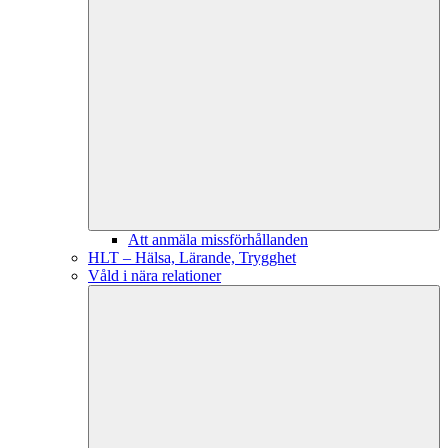
Att anmäla missförhållanden
HLT – Hälsa, Lärande, Trygghet
Våld i nära relationer