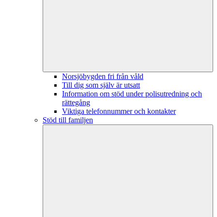
Norsjöbygden fri från våld
Till dig som själv är utsatt
Information om stöd under polisutredning och
rättegång
Viktiga telefonnummer och kontakter
Stöd till familjen