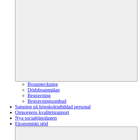
Bouppteckning
Dödsboanmälan
Begravning
Begravningsombud
Satsning på högskoleutbildad personal
Omsorgens kvalitetsrapport
Nya socialtjänstlagen
Ekonomiskt stöd