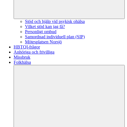
Stöd och hjälp vid psykisk ohälsa
Vilket stöd kan jag få?
Personligt ombud
Samordnad individuell plan (SIP)
Mötesplatsen Norsjö
HBTQI-frågor
Anhöriga och frivilliga
Missbruk
Folkhälsa