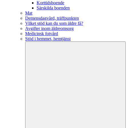
Korttidsboende
Särskilda boenden
Mat
Demensdagvård, träffpunkten
Vilket stöd kan du som äldre få?
Avgifter inom äldreomsorg
Medicinsk fotvård
Stöd i hemmet, hemtjänst