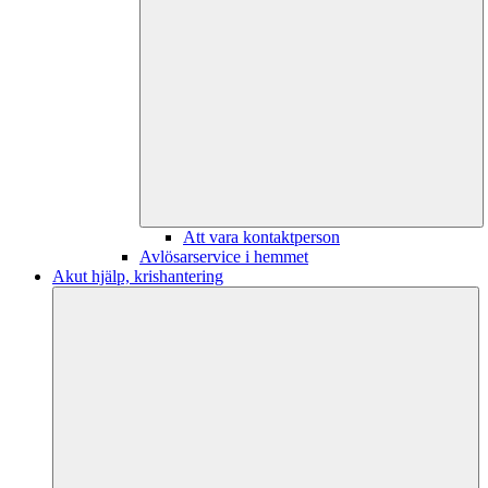
Att vara kontaktperson
Avlösarservice i hemmet
Akut hjälp, krishantering