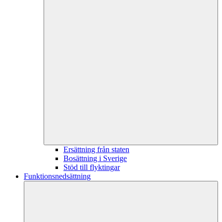
Ersättning från staten
Bosättning i Sverige
Stöd till flyktingar
Funktionsnedsättning