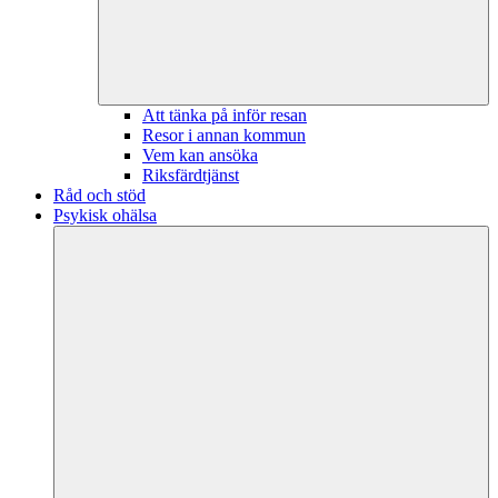
Att tänka på inför resan
Resor i annan kommun
Vem kan ansöka
Riksfärdtjänst
Råd och stöd
Psykisk ohälsa