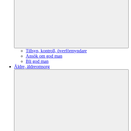
Tillsyn, kontroll, överförmyndare
Ansök om god man
Bli god man
Äldre, äldreomsorg