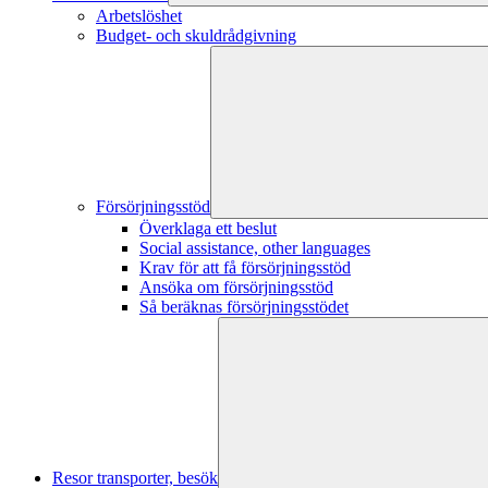
Arbetslöshet
Budget- och skuldrådgivning
Försörjningsstöd
Överklaga ett beslut
Social assistance, other languages
Krav för att få försörjningsstöd
Ansöka om försörjningsstöd
Så beräknas försörjningsstödet
Resor transporter, besök