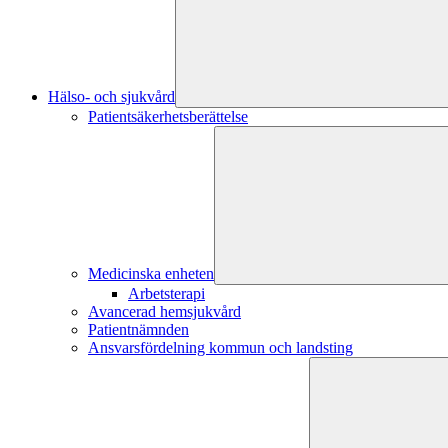
Hälso- och sjukvård
Patientsäkerhetsberättelse
Medicinska enheten
Arbetsterapi
Avancerad hemsjukvård
Patientnämnden
Ansvarsfördelning kommun och landsting