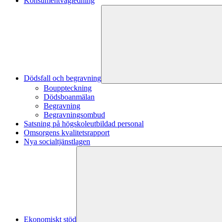
Konsumentvägledning
Dödsfall och begravning
Bouppteckning
Dödsboanmälan
Begravning
Begravningsombud
Satsning på högskoleutbildad personal
Omsorgens kvalitetsrapport
Nya socialtjänstlagen
Ekonomiskt stöd