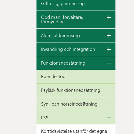
Gifta sig, partnerskap
God man, förvaltare,
förmyndare
Äldre, äldreomsorg
Invandring och integration
Funktionsnedsättning
Boendestöd
Psykisk funktionsnedsättning
Syn- och hörselnedsättning
LSS
Korttidsvistelse utanför det egna