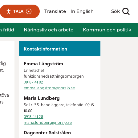
Translate
In English
Sök
TALA
Visa sökfält
 fritid
Näringsliv och arbete
Kommun och politik
Kontaktinformation
dig
Emma Långström
t.
Enhetschef
funktionsnedsättningsomsorgen
0918-141 02
emma.langstrom@
norsjo.se
utöva
Maria Lundberg
rs
SoL/LSS-handläggare, telefontid: 09.15-
10.00
0918-141 28
maria.lundberg@
norsjo.se
Dagcenter Solstrålen