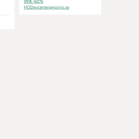
0918-14276
HODagcenter@
norsjo.se