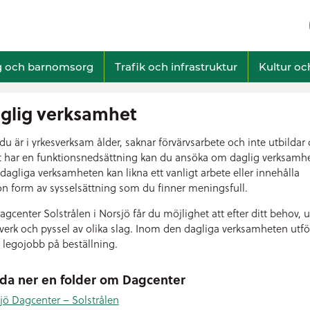
g och barnomsorg
Trafik och infrastruktur
Kultur och
glig verksamhet
u är i yrkesverksam ålder, saknar förvärvsarbete och inte utbildar 
 har en funktionsnedsättning kan du ansöka om daglig verksamhe
dagliga verksamheten kan likna ett vanligt arbete eller innehålla
n form av sysselsättning som du finner meningsfull.
agcenter Solstrålen i Norsjö får du möjlighet att efter ditt behov, 
verk och pyssel av olika slag. Inom den dagliga verksamheten utfö
 legojobb på beställning.
da ner en folder om Dagcenter
jö Dagcenter – Solstrålen