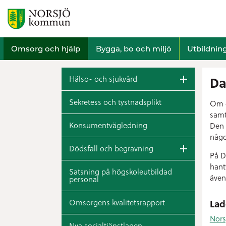
Omsorg och hjälp
Bygga, bo och miljö
Utbildnin
Hälso- och sjukvård
Da
Sekretess och tystnadsplikt
Om d
samt
Konsumentvägledning
Den 
någo
Dödsfall och begravning
På D
hant
Satsning på högskoleutbildad
även
personal
Omsorgens kvalitetsrapport
Lad
Nors
Nya socialtjänstlagen