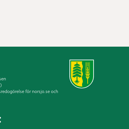
sen
)
sredogörelse för norsjo.se och