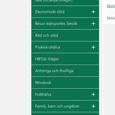
Nors
Ekonomiskt stöd
Senas
Resor transporter, besök
Råd och stöd
Psykisk ohälsa
HBTQI-frågor
Anhöriga och frivilliga
Missbruk
Folkhälsa
Familj, barn och ungdom