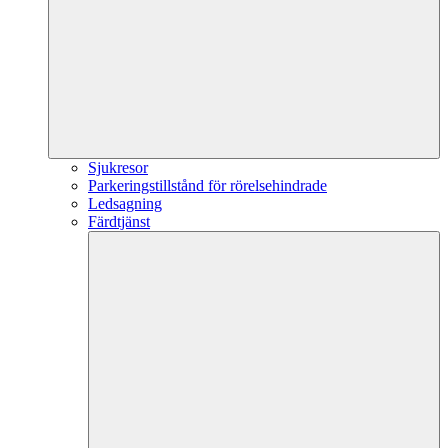
Sjukresor
Parkeringstillstånd för rörelsehindrade
Ledsagning
Färdtjänst