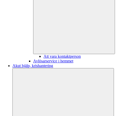
Att vara kontaktperson
Avlösarservice i hemmet
Akut hjälp, krishantering