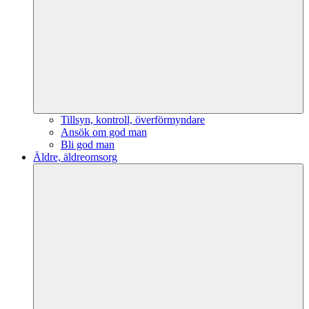
Tillsyn, kontroll, överförmyndare
Ansök om god man
Bli god man
Äldre, äldreomsorg