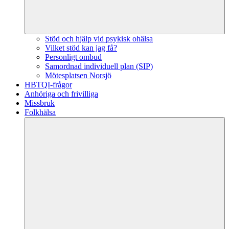
Stöd och hjälp vid psykisk ohälsa
Vilket stöd kan jag få?
Personligt ombud
Samordnad individuell plan (SIP)
Mötesplatsen Norsjö
HBTQI-frågor
Anhöriga och frivilliga
Missbruk
Folkhälsa