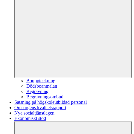
Bouppteckning
Dödsboanmälan
Begravning
Begravningsombud
Satsning på högskoleutbildad personal
Omsorgens kvalitetsrapport
Nya socialtjänstlagen
Ekonomiskt stöd