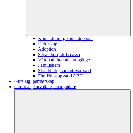
Kontaktfamilj, kontaktperson
Faderskap
Adoption
Separation, skilsmässa
Vårdnad, boende, umgänge
Familjehem
Stöd till dig som utövar våld
Föräldraskapsstöd ABC
Gifta sig, partnerskap
God man, förvaltare, förmyndare