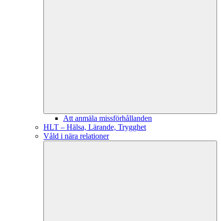
Att anmäla missförhållanden
HLT – Hälsa, Lärande, Trygghet
Våld i nära relationer