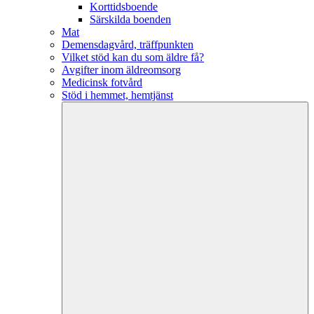
Korttidsboende
Särskilda boenden
Mat
Demensdagvård, träffpunkten
Vilket stöd kan du som äldre få?
Avgifter inom äldreomsorg
Medicinsk fotvård
Stöd i hemmet, hemtjänst