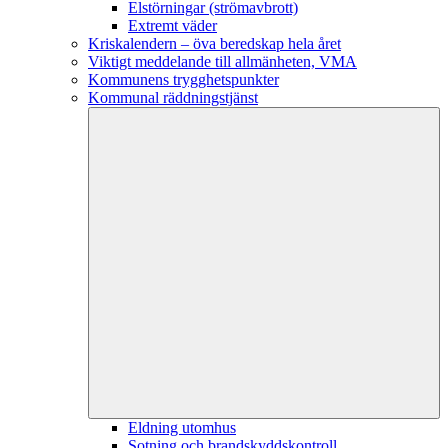
Elstörningar (strömavbrott)
Extremt väder
Kriskalendern – öva beredskap hela året
Viktigt meddelande till allmänheten, VMA
Kommunens trygghetspunkter
Kommunal räddningstjänst
Eldning utomhus
Sotning och brandskyddskontroll