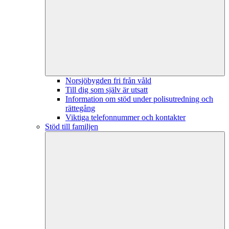
Norsjöbygden fri från våld
Till dig som själv är utsatt
Information om stöd under polisutredning och
rättegång
Viktiga telefonnummer och kontakter
Stöd till familjen