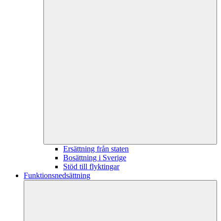
Ersättning från staten
Bosättning i Sverige
Stöd till flyktingar
Funktionsnedsättning