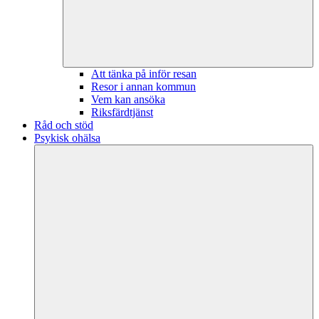
Att tänka på inför resan
Resor i annan kommun
Vem kan ansöka
Riksfärdtjänst
Råd och stöd
Psykisk ohälsa