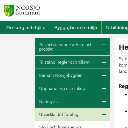
Omsorg och hjälp
Bygga, bo och miljö
Utbildnin
Tillväxtskapande arbete och
He
projekt
Syft
Tillstånd, regler och tillsyn
komm
land
Karriär i Norsjöbygden
Reg
Upphandling och inköp
Näringsliv
Utveckla ditt företag
Stöd och finansiering