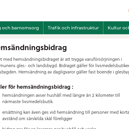
g och barnomsorg
Trafik och infrastruktur
Kultur och
msändningsbidrag
et med hemsändningsbidraget är att trygga varuförsörjningen i
unens gles- och landsbygd. Bidraget gäller för livsmedelsbutike
sbygden. Hemsändning av dagligvaror gäller fast boende i glesby
ler för hemsändningsbidrag :
hemsändningen avser hushåll med längre än 2 kilometer till
närmaste livsmedelsbutik.
ersättning kan även ges vid hemsändning till personer med kort
avstånd om särskilda skäl föreligger
bidrag ges för en leverans per hushåll och vecka