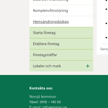
Komptensförsörjning
Hemsändningsbidrag
Starta företag
Etablera företag
Senas
Företagsträffar
Lokaler och mark
Kontakta oss:
Norsjö kommun
Växel:
0918 – 140 00
E-post:
info@norsjo.se