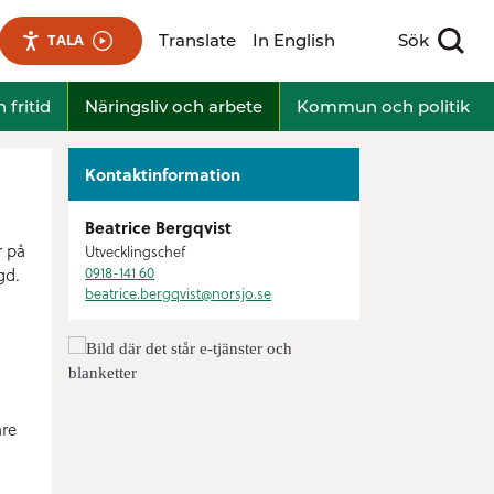
Translate
In English
Sök
TALA
Visa sökfält
 fritid
Näringsliv och arbete
Kommun och politik
Kontaktinformation
Beatrice Bergqvist
r på
Utvecklingschef
0918-141 60
gd.
beatrice.bergqvist@
norsjo.se
are