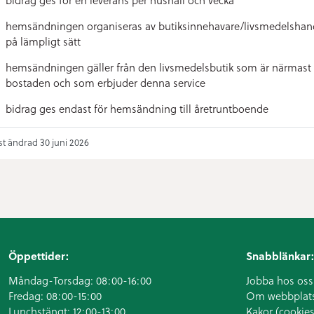
hemsändningen organiseras av butiksinnehavare/livsmedelshan
på lämpligt sätt
hemsändningen gäller från den livsmedelsbutik som är närmast
bostaden och som erbjuder denna service
bidrag ges endast för hemsändning till åretruntboende
t ändrad 30 juni 2026
Öppettider:
Snabblänkar:
Måndag-Torsdag: 08:00-16:00
Jobba hos oss
Fredag: 08:00-15:00
Om webbplat
Lunchstängt: 12:00-13:00
Kakor (cookies