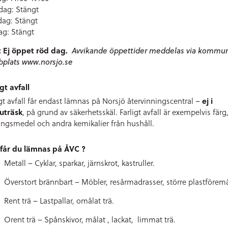
ag: Stängt
dag: Stängt
ag: Stängt
 Ej öppet röd dag.
Avvikande öppettider meddelas via kommu
plats www.norsjo.se
gt avfall
igt avfall får endast lämnas på Norsjö återvinningscentral –
ej i
uträsk
, på grund av säkerhetsskäl. Farligt avfall är exempelvis färg
ingsmedel och andra kemikalier från hushåll.
får du lämnas på ÅVC ?
Metall – Cyklar, sparkar, järnskrot, kastruller.
Överstort brännbart – Möbler, resårmadrasser, större plastföremå
Rent trä – Lastpallar, omålat trä.
Orent trä – Spånskivor, målat , lackat, limmat trä.