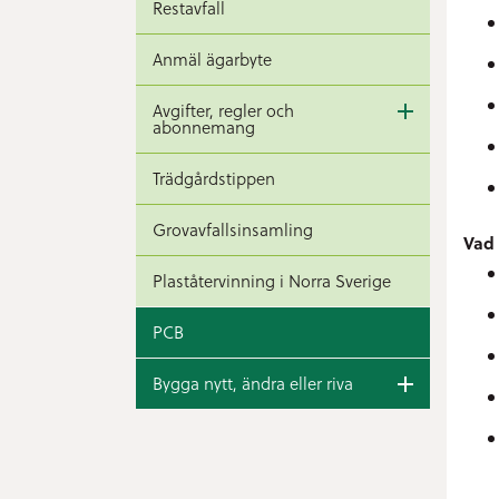
Restavfall
Anmäl ägarbyte
Avgifter, regler och
abonnemang
Trädgårdstippen
Grovavfallsinsamling
Vad 
Plaståtervinning i Norra Sverige
PCB
Bygga nytt, ändra eller riva