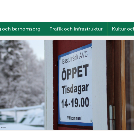
g och barnomsorg
Trafik och infrastruktur
Kultur och