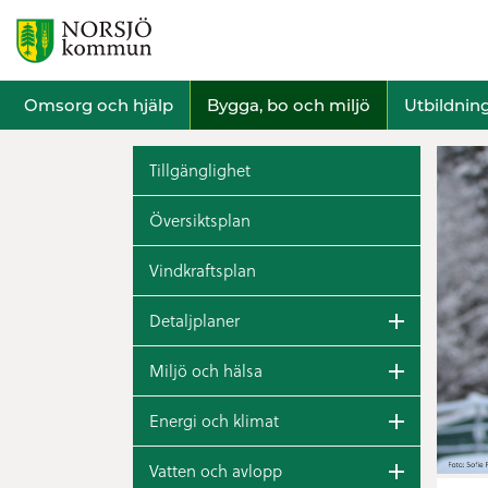
Omsorg och hjälp
Bygga, bo och miljö
Utbildnin
Tillgänglighet
Översiktsplan
Vindkraftsplan
Detaljplaner
Miljö och hälsa
Energi och klimat
Vatten och avlopp