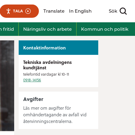
Translate
In English
Sök
TALA
Visa sökfält
 fritid
Näringsliv och arbete
Kommun och politik
Kontaktinformation
Tekniska avdelningens
kundtjänst
telefontid vardagar kl 10-11
0918-14156
Avgifter
Läs mer om avgifter för
omhändertagande av avfall vid
återvinningscentralerna.