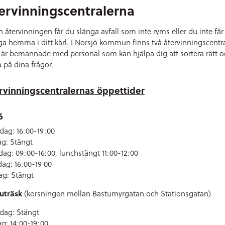
ervinningscentralerna
n återvinningen får du slänga avfall som inte ryms eller du inte får
ga hemma i ditt kärl. I Norsjö kommun finns två återvinningscentr
är bemannade med personal som kan hjälpa dig att sortera rätt o
a på dina frågor.
rvinningscentralernas öppettider
6
ag: 16:00-19:00
ag: Stängt
ag: 09:00-16:00, lunchstängt 11:00-12:00
dag: 16:00-19 00
ag: Stängt
uträsk
(korsningen mellan Bastumyrgatan och Stationsgatan)
ag: Stängt
ag: 14:00-19:00