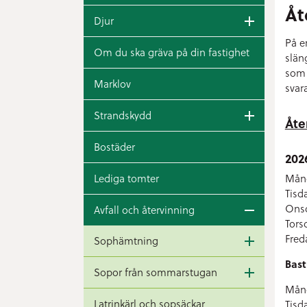
Åt
Djur
På e
Om du ska gräva på din fastighet
slän
som 
Marklov
svar
Strandskydd
Åte
Bostäder
202
Månd
Lediga tomter
Tisd
Onsd
Avfall och återvinning
Tors
Fred
Sophämtning
Bast
Sopor från sommarstugan
Månd
Latrinkärl och sopsäckar
Tisd