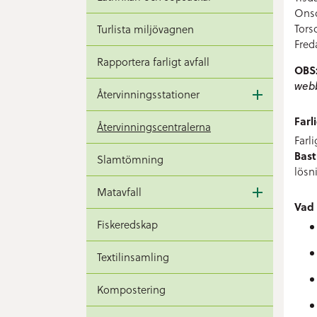
Onsd
Tors
Turlista miljövagnen
Fred
Rapportera farligt avfall
OBS:
webb
Återvinningsstationer
Farli
Återvinningscentralerna
Farl
Bast
Slamtömning
lösn
Matavfall
Vad 
Fiskeredskap
Textilinsamling
Kompostering