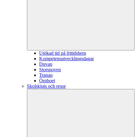
Utökad tid på fritidshem
Kompetensutvecklingsdagar
Duvan
Storspoven
Tranan
Örnboet
Skolskjuts och resor