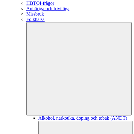
HBTQI-frågor
Anhöriga och frivilliga
Missbruk
Folkhälsa
Alkohol, narkotika, doping och tobak (ANDT)