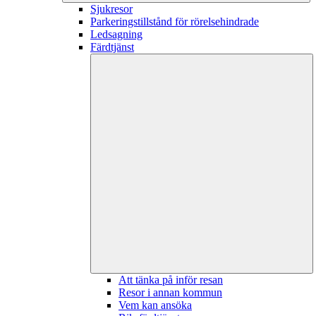
Sjukresor
Parkeringstillstånd för rörelsehindrade
Ledsagning
Färdtjänst
Att tänka på inför resan
Resor i annan kommun
Vem kan ansöka