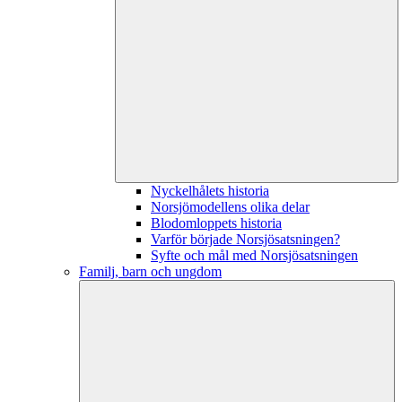
Nyckelhålets historia
Norsjömodellens olika delar
Blodomloppets historia
Varför började Norsjösatsningen?
Syfte och mål med Norsjösatsningen
Familj, barn och ungdom