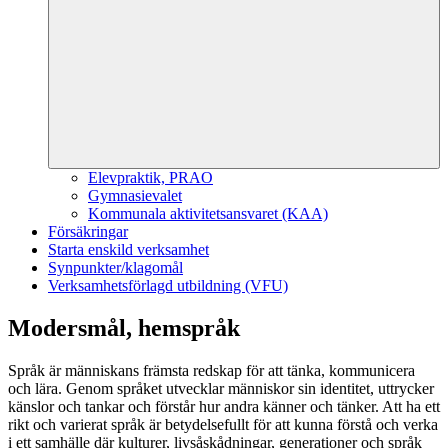
Elevpraktik, PRAO
Gymnasievalet
Kommunala aktivitetsansvaret (KAA)
Försäkringar
Starta enskild verksamhet
Synpunkter/klagomål
Verksamhetsförlagd utbildning (VFU)
Modersmål, hemspråk
Språk är människans främsta redskap för att tänka, kommunicera
och lära. Genom språket utvecklar människor sin identitet, uttrycker
känslor och tankar och förstår hur andra känner och tänker. Att ha ett
rikt och varierat språk är betydelsefullt för att kunna förstå och verka
i ett samhälle där kulturer, livsåskådningar, generationer och språk