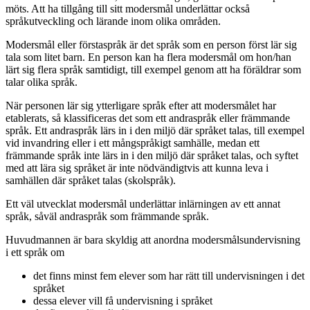
möts. Att ha tillgång till sitt modersmål underlättar också
språkutveckling och lärande inom olika områden.
Modersmål eller förstaspråk är det språk som en person först lär sig
tala som litet barn. En person kan ha flera modersmål om hon/han
lärt sig flera språk samtidigt, till exempel genom att ha föräldrar som
talar olika språk.
När personen lär sig ytterligare språk efter att modersmålet har
etablerats, så klassificeras det som ett andraspråk eller främmande
språk. Ett andraspråk lärs in i den miljö där språket talas, till exempel
vid invandring eller i ett mångspråkigt samhälle, medan ett
främmande språk inte lärs in i den miljö där språket talas, och syftet
med att lära sig språket är inte nödvändigtvis att kunna leva i
samhällen där språket talas (skolspråk).
Ett väl utvecklat modersmål underlättar inlärningen av ett annat
språk, såväl andraspråk som främmande språk.
Huvudmannen är bara skyldig att anordna modersmålsundervisning
i ett språk om
det finns minst fem elever som har rätt till undervisningen i det
språket
dessa elever vill få undervisning i språket