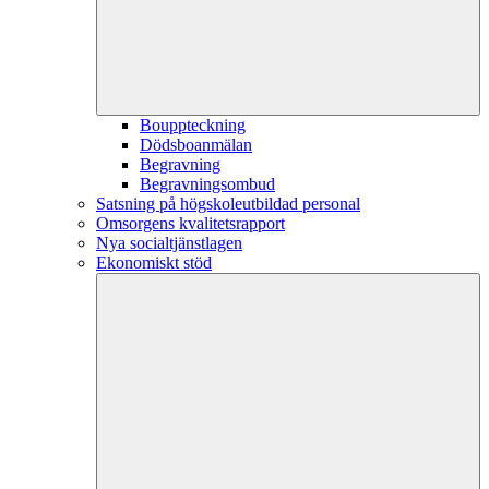
Bouppteckning
Dödsboanmälan
Begravning
Begravningsombud
Satsning på högskoleutbildad personal
Omsorgens kvalitetsrapport
Nya socialtjänstlagen
Ekonomiskt stöd