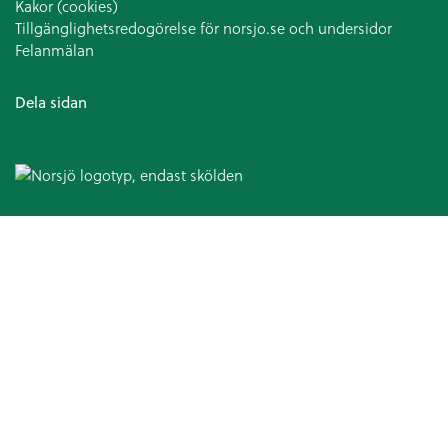
Kakor (cookies)
Tillgänglighetsredogörelse för norsjo.se och undersidor
Felanmälan
Dela sidan
Omsorg och hjälp
Hälso- och sjukvård
Patientsäkerhetsberättelse
Medicinska enheten
Arbetsterapi
Avancerad hemsjukvård
Patientnämnden
Ansvarsfördelning kommun och landsting
Hjälpmedel och bostadsanpassning
Bostadsanpassningsbidrag
Att ansöka om bostadsanpassningsbidrag