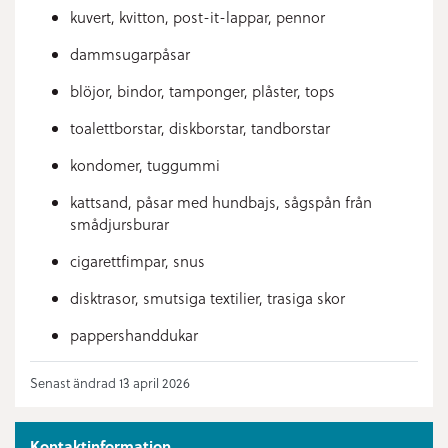
kuvert, kvitton, post-it-lappar, pennor
dammsugarpåsar
blöjor, bindor, tamponger, plåster, tops
toalettborstar, diskborstar, tandborstar
kondomer, tuggummi
kattsand, påsar med hundbajs, sågspån från
smådjursburar
cigarettfimpar, snus
disktrasor, smutsiga textilier, trasiga skor
pappershanddukar
Senast ändrad 13 april 2026
Kontaktinformation