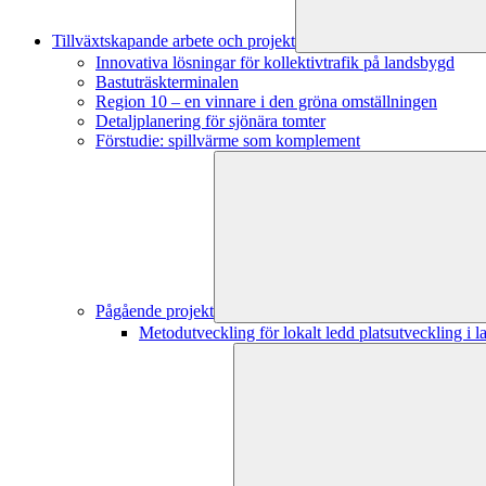
Tillväxtskapande arbete och projekt
Innovativa lösningar för kollektivtrafik på landsbygd
Bastuträskterminalen
Region 10 – en vinnare i den gröna omställningen
Detaljplanering för sjönära tomter
Förstudie: spillvärme som komplement
Pågående projekt
Metodutveckling för lokalt ledd platsutveckling i 