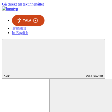
Gå direkt till textinnehållet
TALA
Translate
In English
Sök
Visa sökfält