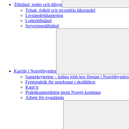
Tillstånd, regler och tillsyn
Tobak, folköl och receptfria läkemedel
Livsmedelshantering
Lotteritillstånd
Serveringstillstånd
Karriär i Norsjöbygden
Samrekrytering – lediga jobb hos företag i Norsjöbygden
Feriepraktik för ungdomar i skolåldern
Knut’n
Praktiksamordning inom Norsjö kommun
Arbete för nyanlända