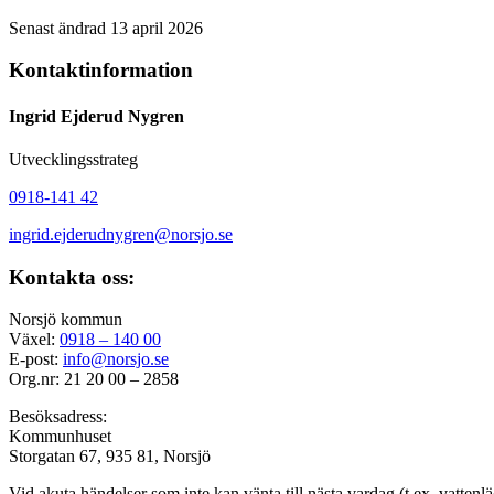
Senast ändrad 13 april 2026
Kontaktinformation
Ingrid Ejderud Nygren
Utvecklingsstrateg
0918-141 42
ingrid.ejderudnygren@
norsjo.se
Kontakta oss:
Norsjö kommun
Växel:
0918 – 140 00
E-post:
info@norsjo.se
Org.nr: 21 20 00 – 2858
Besöksadress:
Kommunhuset
Storgatan 67, 935 81, Norsjö
Vid akuta händelser som inte kan vänta till nästa vardag (t.ex. vattenl