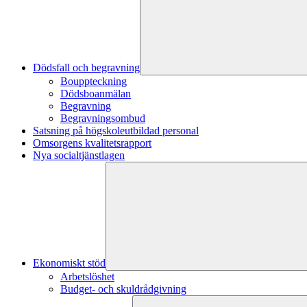
Dödsfall och begravning
Bouppteckning
Dödsboanmälan
Begravning
Begravningsombud
Satsning på högskoleutbildad personal
Omsorgens kvalitetsrapport
Nya socialtjänstlagen
Ekonomiskt stöd
Arbetslöshet
Budget- och skuldrådgivning