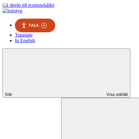
Gå direkt till textinnehållet
TALA
Translate
In English
Sök
Visa sökfält