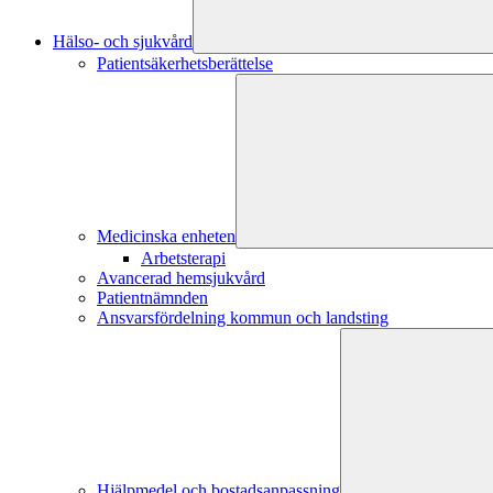
Hälso- och sjukvård
Patientsäkerhetsberättelse
Medicinska enheten
Arbetsterapi
Avancerad hemsjukvård
Patientnämnden
Ansvarsfördelning kommun och landsting
Hjälpmedel och bostadsanpassning