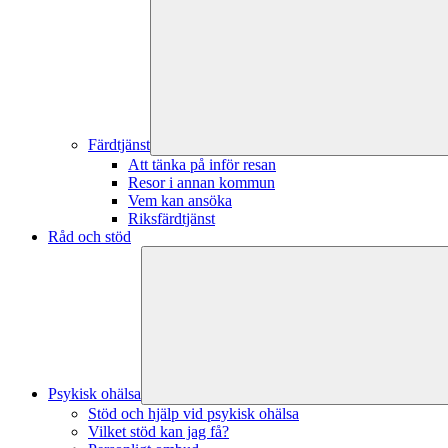
Färdtjänst
Att tänka på inför resan
Resor i annan kommun
Vem kan ansöka
Riksfärdtjänst
Råd och stöd
Psykisk ohälsa
Stöd och hjälp vid psykisk ohälsa
Vilket stöd kan jag få?