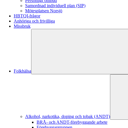
Personligt ombud
Samordnad individuell plan (SIP)
Mötesplatsen Norsjö
HBTQI-frågor
Anhöriga och frivilliga
Missbruk
Folkhälsa
Alkohol, narkotika, doping och tobak (ANDT)
BRÅ- och ANDT-förebyggande arbete
Förebyggargruppen