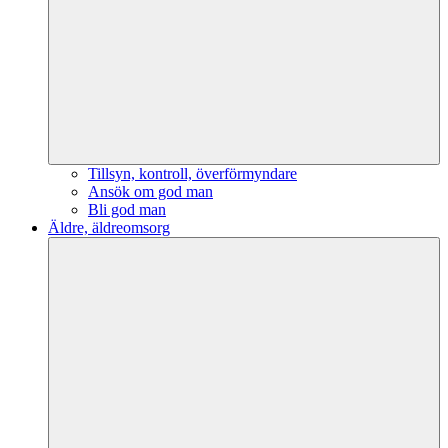
Tillsyn, kontroll, överförmyndare
Ansök om god man
Bli god man
Äldre, äldreomsorg