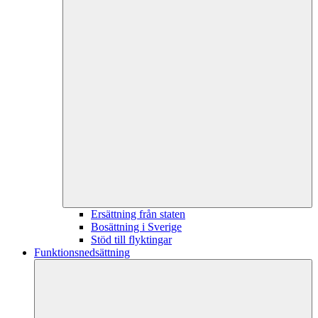
Ersättning från staten
Bosättning i Sverige
Stöd till flyktingar
Funktionsnedsättning