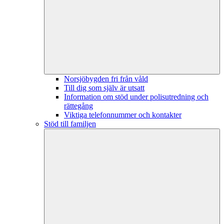
Norsjöbygden fri från våld
Till dig som själv är utsatt
Information om stöd under polisutredning och
rättegång
Viktiga telefonnummer och kontakter
Stöd till familjen