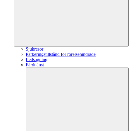
Sjukresor
Parkeringstillstånd för rörelsehindrade
Ledsagning
Färdtjänst