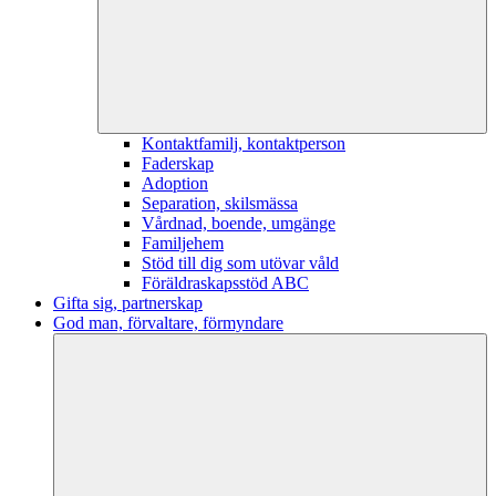
Kontaktfamilj, kontaktperson
Faderskap
Adoption
Separation, skilsmässa
Vårdnad, boende, umgänge
Familjehem
Stöd till dig som utövar våld
Föräldraskapsstöd ABC
Gifta sig, partnerskap
God man, förvaltare, förmyndare