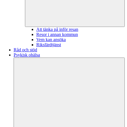
Att tänka på inför resan
Resor i annan kommun
Vem kan ansöka
Riksfärdtjänst
Råd och stöd
Psykisk ohälsa