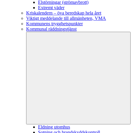
Elstörningar (strömavbrott)
Extremt väder
Kriskalendern – öva beredskap hela året
Viktigt meddelande till allmänheten, VMA
Kommunens trygghetspunkter
Kommunal räddningstjänst
Eldning utomhus
Sotning och brandskyddskontroll