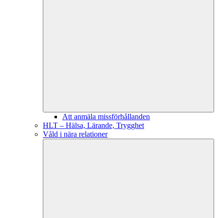
Att anmäla missförhållanden
HLT – Hälsa, Lärande, Trygghet
Våld i nära relationer