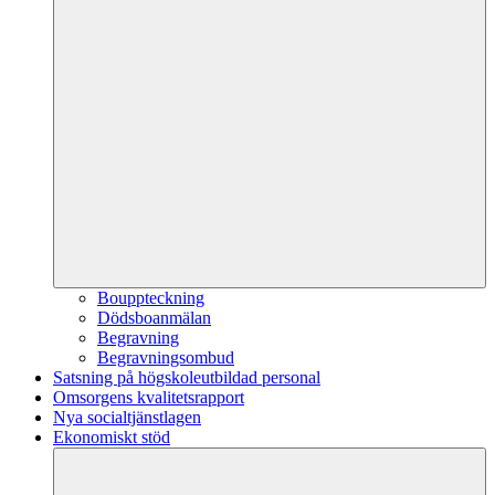
Bouppteckning
Dödsboanmälan
Begravning
Begravningsombud
Satsning på högskoleutbildad personal
Omsorgens kvalitetsrapport
Nya socialtjänstlagen
Ekonomiskt stöd