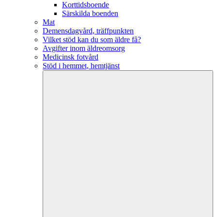
Korttidsboende
Särskilda boenden
Mat
Demensdagvård, träffpunkten
Vilket stöd kan du som äldre få?
Avgifter inom äldreomsorg
Medicinsk fotvård
Stöd i hemmet, hemtjänst