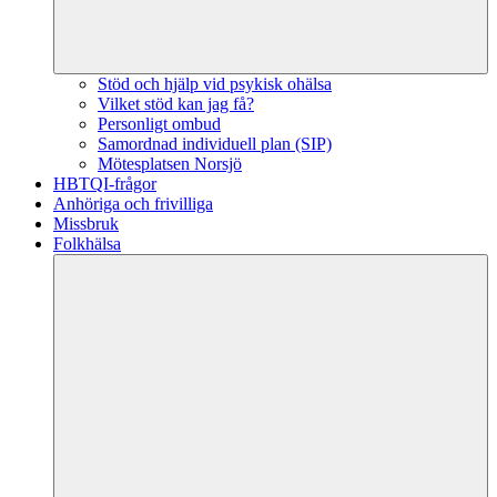
Stöd och hjälp vid psykisk ohälsa
Vilket stöd kan jag få?
Personligt ombud
Samordnad individuell plan (SIP)
Mötesplatsen Norsjö
HBTQI-frågor
Anhöriga och frivilliga
Missbruk
Folkhälsa