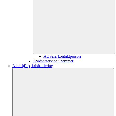
Att vara kontaktperson
Avlösarservice i hemmet
Akut hjälp, krishantering