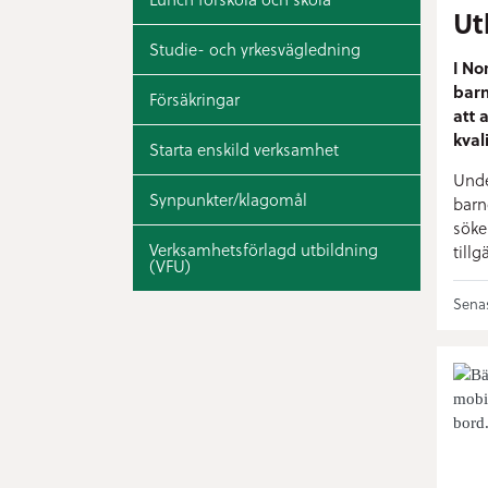
Ut
Studie- och yrkesvägledning
I No
barn
Försäkringar
att 
kval
Starta enskild verksamhet
Unde
Synpunkter/klagomål
barn
söke
Verksamhetsförlagd utbildning
tillg
(VFU)
Senas