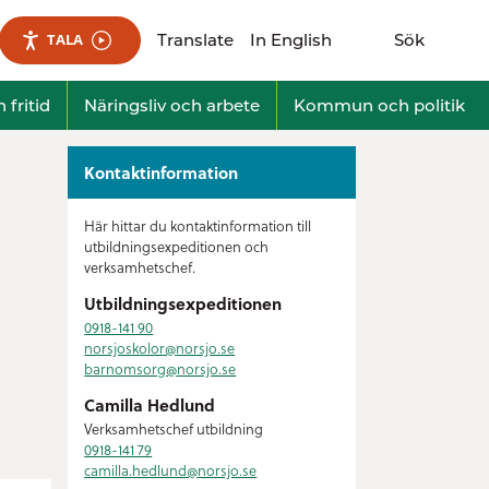
Translate
In English
Sök
TALA
Visa sökfält
 fritid
Näringsliv och arbete
Kommun och politik
Kontaktinformation
Här hittar du kontaktinformation till
utbildningsexpeditionen och
verksamhetschef.
Utbildningsexpeditionen
0918-141 90
norsjoskolor@
norsjo.se
barnomsorg@
norsjo.se
Camilla Hedlund
Verksamhetschef utbildning
0918-141 79
camilla.hedlund@
norsjo.se