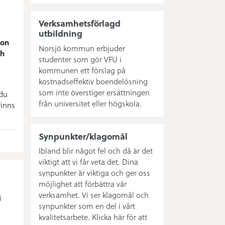
Verksamhetsförlagd
utbildning
ion
Norsjö kommun erbjuder
ch
studenter som gör VFU i
kommunen ett förslag på
kostnadseffektiv boendelösning
som inte överstiger ersättningen
 du
från universitet eller högskola.
finns
Synpunkter/klagomål
Ibland blir något fel och då är det
viktigt att vi får veta det. Dina
synpunkter är viktiga och ger oss
möjlighet att förbättra vår
verksamhet. Vi ser klagomål och
i
synpunkter som en del i vårt
kvalitetsarbete. Klicka här för att