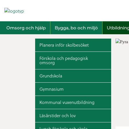
Omsorg och hjälp
Bygga, bo och miljö
Utbildnin
Planera inför skolbesöket
Förskola och pedagogisk
omsorg
Grundskola
Gymnasium
Kommunal vuxenutbildning
Läsårstider och lov
Lunch förskola och skola