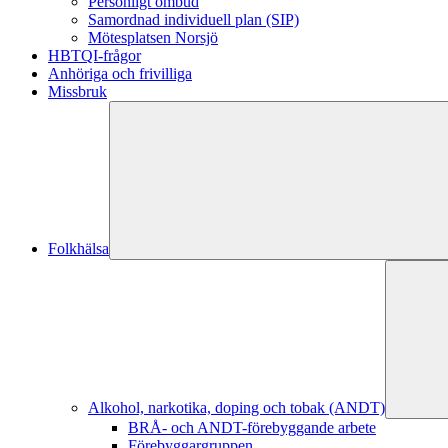
Personligt ombud
Samordnad individuell plan (SIP)
Mötesplatsen Norsjö
HBTQI-frågor
Anhöriga och frivilliga
Missbruk
Folkhälsa
Alkohol, narkotika, doping och tobak (ANDT)
BRÅ- och ANDT-förebyggande arbete
Förebyggargruppen