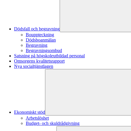
Dödsfall och begravning
Bouppteckning
Dödsboanmälan
Begravning
Begravningsombud
Satsning på högskoleutbildad personal
Omsorgens kvalitetsrapport
Nya socialtjänstlagen
Ekonomiskt stöd
Arbetslöshet
Budget- och skuldrådgivning