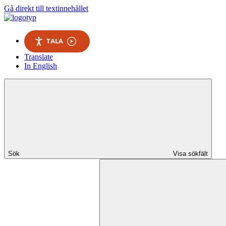
Gå direkt till textinnehållet
TALA
Translate
In English
Sök
Visa sökfält