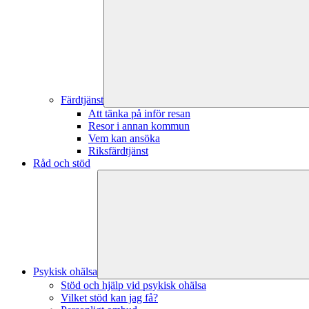
Färdtjänst
Att tänka på inför resan
Resor i annan kommun
Vem kan ansöka
Riksfärdtjänst
Råd och stöd
Psykisk ohälsa
Stöd och hjälp vid psykisk ohälsa
Vilket stöd kan jag få?