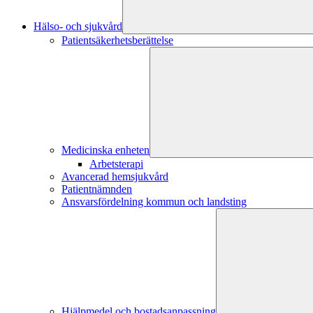
Hälso- och sjukvård
Patientsäkerhetsberättelse
Medicinska enheten
Arbetsterapi
Avancerad hemsjukvård
Patientnämnden
Ansvarsfördelning kommun och landsting
Hjälpmedel och bostadsanpassning