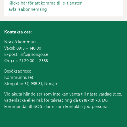
Klicka här för att komma till e-tjänsten
avfallsabonnemang
Kontakta oss:
Norsjö kommun
Växel:
0918 – 140 00
E-post:
info@norsjo.se
Org.nr: 21 20 00 – 2858
Besöksadress:
Kommunhuset
Storgatan 67, 935 81, Norsjö
Vid akuta händelser som inte kan vänta till nästa vardag (t.ex.
vattenläcka eller
risk för takras
) ring då 0918-101 70. Du
kommer då till SOS alarm som kontaktar jourpersonal.