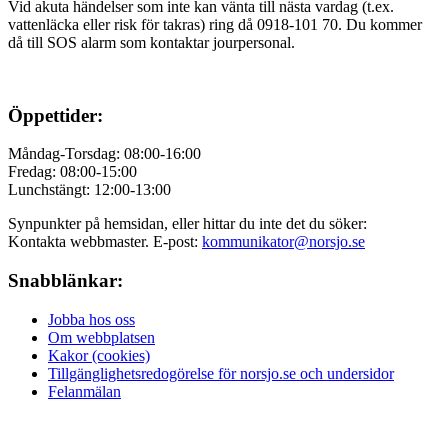
Vid akuta händelser som inte kan vänta till nästa vardag (t.ex.
vattenläcka eller
risk för takras
) ring då 0918-101 70. Du kommer
då till SOS alarm som kontaktar jourpersonal.
Öppettider:
Måndag-Torsdag: 08:00-16:00
Fredag: 08:00-15:00
Lunchstängt: 12:00-13:00
Synpunkter på hemsidan, eller hittar du inte det du söker:
Kontakta webbmaster. E-post:
kommunikator@norsjo.se
Snabblänkar:
Jobba hos oss
Om webbplatsen
Kakor (cookies)
Tillgänglighetsredogörelse för norsjo.se och undersidor
Felanmälan