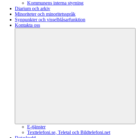
Kommunens interna styrning
Diarium och arkiv
Minoriteter och minoritetsspråk
Synpunkter och visselblåsarfunktion
Kontakta oss
E-tjänster
Texttelefoni.se, Teletal och Bildtelefoni.net
Dataskydd