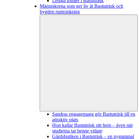
Lediga tomter i Bastuträsk
Människorna som ger liv åt Bastuträsk och
bygden runtomkring
Sandras engagemang gör Bastuträsk till en
attraktiv plats
Hon kallar Bastuträsk sitt hem – även när
studierna tar henne vidare
Gårdsbutiken i Bastuträsk – en nygammal