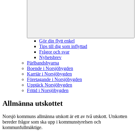
Gör din flytt enkel
Tips till dig som inflyttad
Frågor och svar
Nyhetsbrev
Pärlbandsbyarna
Boende i Norsjöbygden
Karriär i Norsjöbygden
Företagande i Norsjöbygden
Upptäck Norsjöbygden
Fritid i Norsjöbygden
Allmänna utskottet
Norsjö kommuns allmänna utskott är ett av två utskott. Utskotten
bereder frågor som ska upp i kommunstyrelsen och
kommunfullmäktige.