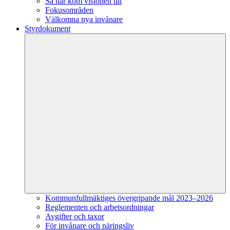
Så här kom visionen till
Fokusområden
Välkomna nya invånare
Styrdokument
Kommunfullmäktiges övergripande mål 2023–2026
Reglementen och arbetsordningar
Avgifter och taxor
För invånare och näringsliv