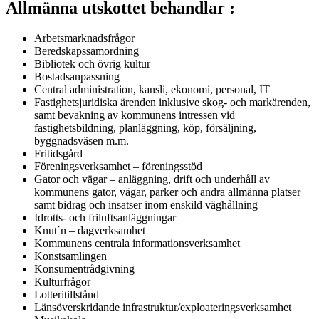
Allmänna utskottet behandlar :
Arbetsmarknadsfrågor
Beredskapssamordning
Bibliotek och övrig kultur
Bostadsanpassning
Central administration, kansli, ekonomi, personal, IT
Fastighetsjuridiska ärenden inklusive skog- och markärenden,
samt bevakning av kommunens intressen vid
fastighetsbildning, planläggning, köp, försäljning,
byggnadsväsen m.m.
Fritidsgård
Föreningsverksamhet – föreningsstöd
Gator och vägar – anläggning, drift och underhåll av
kommunens gator, vägar, parker och andra allmänna platser
samt bidrag och insatser inom enskild väghållning
Idrotts- och friluftsanläggningar
Knut´n – dagverksamhet
Kommunens centrala informationsverksamhet
Konstsamlingen
Konsumentrådgivning
Kulturfrågor
Lotteritillstånd
Länsöverskridande infrastruktur/exploateringsverksamhet