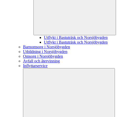
Utflykt i Bastuträsk och Norsjöbygden
Utflykt i Bastuträsk och Norsjöbygden
Barnomsorg i Norsjöbygden
Utbildning i Norsjöbygden
Omsorg i Norsjöbygden
Avfall och återvinning
Inflyttarservice