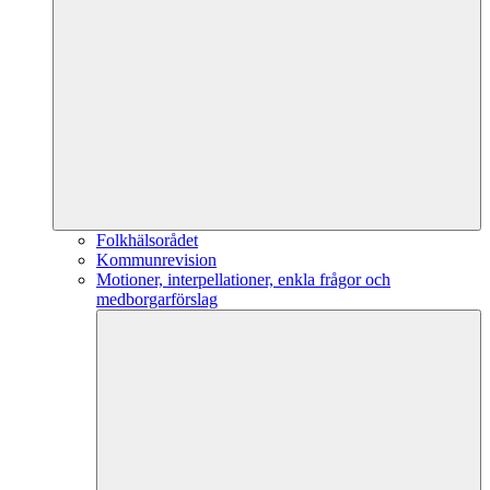
Folkhälsorådet
Kommunrevision
Motioner, interpellationer, enkla frågor och
medborgarförslag