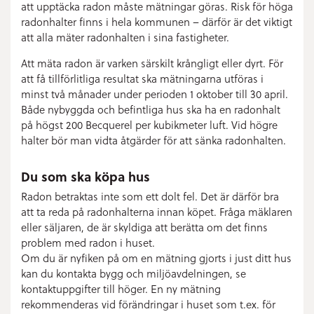
att upptäcka radon måste mätningar göras. Risk för höga
radonhalter finns i hela kommunen – därför är det viktigt
att alla mäter radonhalten i sina fastigheter.
Att mäta radon är varken särskilt krångligt eller dyrt. För
att få tillförlitliga resultat ska mätningarna utföras i
minst två månader under perioden 1 oktober till 30 april.
Både nybyggda och befintliga hus ska ha en radonhalt
på högst 200 Becquerel per kubikmeter luft. Vid högre
halter bör man vidta åtgärder för att sänka radonhalten.
Du som ska köpa hus
Radon betraktas inte som ett dolt fel. Det är därför bra
att ta reda på radonhalterna innan köpet. Fråga mäklaren
eller säljaren, de är skyldiga att berätta om det finns
problem med radon i huset.
Om du är nyfiken på om en mätning gjorts i just ditt hus
kan du kontakta bygg och miljöavdelningen, se
kontaktuppgifter till höger. En ny mätning
rekommenderas vid förändringar i huset som t.ex. för