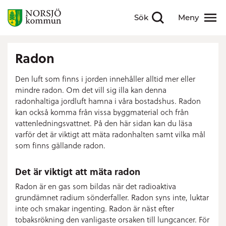
Sök
Meny
Visa sökfält
Visa meny
Radon
Den luft som finns i jorden innehåller alltid mer eller
mindre radon. Om det vill sig illa kan denna
radonhaltiga jordluft hamna i våra bostadshus. Radon
kan också komma från vissa byggmaterial och från
vattenledningsvattnet. På den här sidan kan du läsa
varför det är viktigt att mäta radonhalten samt vilka mål
som finns gällande radon.
Det är viktigt att mäta radon
Radon är en gas som bildas när det radioaktiva
grundämnet radium sönderfaller. Radon syns inte, luktar
inte och smakar ingenting. Radon är näst efter
tobaksrökning den vanligaste orsaken till lungcancer. För