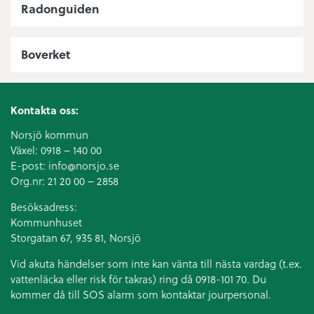
Radonguiden
Boverket
Kontakta oss:
Norsjö kommun
Växel:
0918 – 140 00
E-post:
info@norsjo.se
Org.nr: 21 20 00 – 2858
Besöksadress:
Kommunhuset
Storgatan 67, 935 81, Norsjö
Vid akuta händelser som inte kan vänta till nästa vardag (t.ex.
vattenläcka eller
risk för takras
) ring då 0918-101 70. Du
kommer då till SOS alarm som kontaktar jourpersonal.