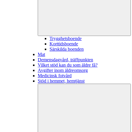
Trygghetsboende
Korttidsboende
Särskilda boenden
Mat
Demensdagvård, träffpunkten
Vilket stöd kan du som äldre få?
Avgifter inom äldreomsorg
Medicinsk fotvård
Stöd i hemmet, hemtjänst