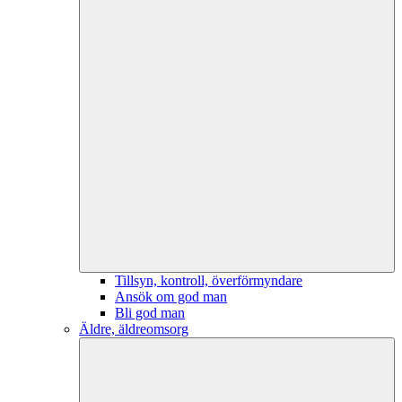
Tillsyn, kontroll, överförmyndare
Ansök om god man
Bli god man
Äldre, äldreomsorg