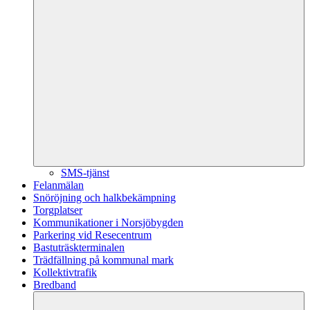
SMS-tjänst
Felanmälan
Snöröjning och halkbekämpning
Torgplatser
Kommunikationer i Norsjöbygden
Parkering vid Resecentrum
Bastuträskterminalen
Trädfällning på kommunal mark
Kollektivtrafik
Bredband