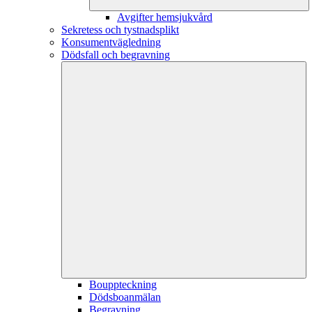
Avgifter hemsjukvård
Sekretess och tystnadsplikt
Konsumentvägledning
Dödsfall och begravning
Bouppteckning
Dödsboanmälan
Begravning