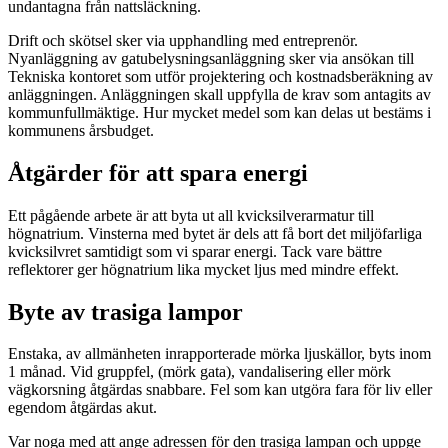
undantagna från nattsläckning.
Drift och skötsel sker via upphandling med entreprenör.
Nyanläggning av gatubelysningsanläggning sker via ansökan till
Tekniska kontoret som utför projektering och kostnadsberäkning av
anläggningen. Anläggningen skall uppfylla de krav som antagits av
kommunfullmäktige. Hur mycket medel som kan delas ut bestäms i
kommunens årsbudget.
Åtgärder för att spara energi
Ett pågående arbete är att byta ut all kvicksilverarmatur till
högnatrium. Vinsterna med bytet är dels att få bort det miljöfarliga
kvicksilvret samtidigt som vi sparar energi. Tack vare bättre
reflektorer ger högnatrium lika mycket ljus med mindre effekt.
Byte av trasiga lampor
Enstaka, av allmänheten inrapporterade mörka ljuskällor, byts inom
1 månad. Vid gruppfel, (mörk gata), vandalisering eller mörk
vägkorsning åtgärdas snabbare. Fel som kan utgöra fara för liv eller
egendom åtgärdas akut.
Var noga med att ange adressen för den trasiga lampan och uppge