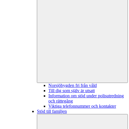
Norsjöbygden fri från våld
Till dig som själv är utsatt
Information om stöd under polisutredning
och rättegång
Viktiga telefonnummer och kontakter
Stöd till familjen