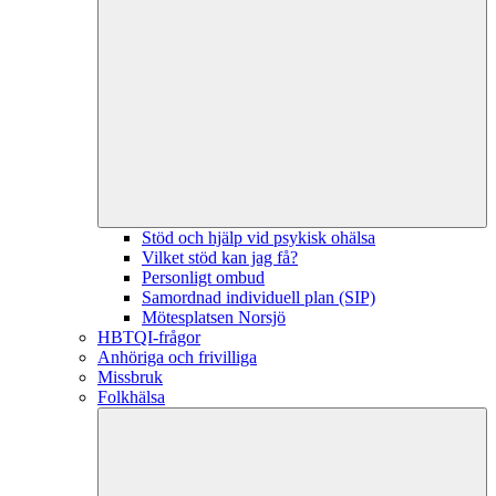
Stöd och hjälp vid psykisk ohälsa
Vilket stöd kan jag få?
Personligt ombud
Samordnad individuell plan (SIP)
Mötesplatsen Norsjö
HBTQI-frågor
Anhöriga och frivilliga
Missbruk
Folkhälsa