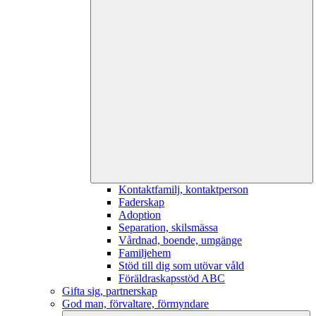
Kontaktfamilj, kontaktperson
Faderskap
Adoption
Separation, skilsmässa
Vårdnad, boende, umgänge
Familjehem
Stöd till dig som utövar våld
Föräldraskapsstöd ABC
Gifta sig, partnerskap
God man, förvaltare, förmyndare