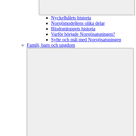
Nyckelhålets historia
Norsjömodellens olika delar
Blodomloppets historia
Varför började Norsjösatsningen?
Syfte och mål med Norsjösatsningen
Familj, barn och ungdom