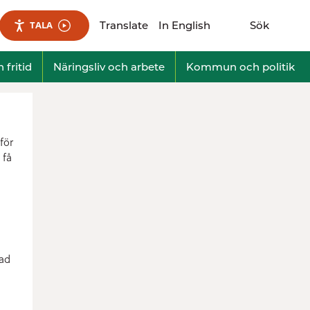
Translate
In English
Sök
TALA
Visa sökfält
 fritid
Näringsliv och arbete
Kommun och politik
för
 få
dad