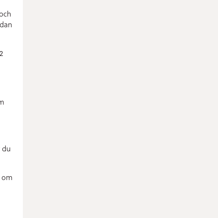
 och
edan
E2
om
r du
t om