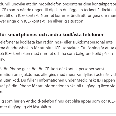
u vill undvika att din mobiltelefon presenterar dina kontaktperso
ICE+namn när de ringer till dig kan du lägga in tecknet * direkt eft
et till din ICE-kontakt. Numret kommer ändå att fungera om ma
ver ringa din ICE-kontakt i en allvarlig situation.
 för smartphones och andra kodlåsta telefoner
telefoner är kodlåsta kan räddnings- eller sjukdomspersonal inte
a åt adressboken för att hitta ICE-kontakter. Ett lösning är att ta
 på ICE-kontakten med numret och ha som bakgrundsbild på sin
ay.
8 för iPhone ger stöd för ICE-kort där kontaktpersoner samt
rmation om sjukdomar, allergier, med mera kan fyllas i och nås vid 
m utan kod. Du fyller i informationen under Medicinskt ID i appen
sa” på din iPhone för att informationen ska bli tillgänglig även vid 
m.
dig som har en Android-telefon finns det olika appar som gör ICE-
er tillgänglig vid låst skärm.