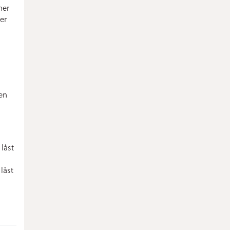
ner
er
n
 en
låst
låst