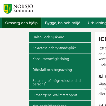
Omsorg och hjälp
Bygga, bo och miljö
Utbildnin
Hälso- och sjukvård
IC
Sekretess och tystnadsplikt
ICE 
en o
Konsumentvägledning
kont
mobi
Dödsfall och begravning
Så 
Satsning på högskoleutbildad
Lägg
personal
namn
eller
Omsorgens kvalitetsrapport
Så 
Nya socialtjänstlagen