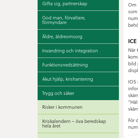
Gifta sig, partnerskap
Om d
som 
God man, förvaltare,
numr
förmyndare
behö
Äldre, äldreomsorg
ICE
När 
Invandring och integration
komm
bild
Funktionsnedsättning
displ
Akut hjälp, krishantering
IOS 
info
Trygg och säker
skär
”Häl
Risker i kommunen
skär
För 
Kriskalendern – öva beredskap
hela året
numm