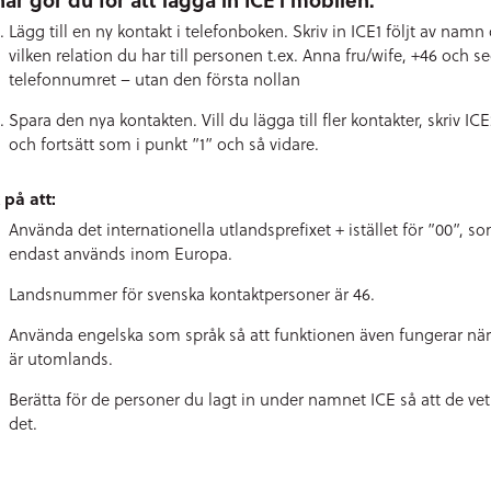
Lägg till en ny kontakt i telefonboken. Skriv in ICE1 följt av namn
vilken relation du har till personen t.ex. Anna fru/wife, +46 och s
telefonnumret – utan den första nollan
Spara den nya kontakten. Vill du lägga till fler kontakter, skriv IC
och fortsätt som i punkt ”1” och så vidare.
 på att:
Använda det internationella utlandsprefixet + istället för ”00”, s
endast används inom Europa.
Landsnummer för svenska kontaktpersoner är 46.
Använda engelska som språk så att funktionen även fungerar nä
är utomlands.
Berätta för de personer du lagt in under namnet ICE så att de ve
det.
!