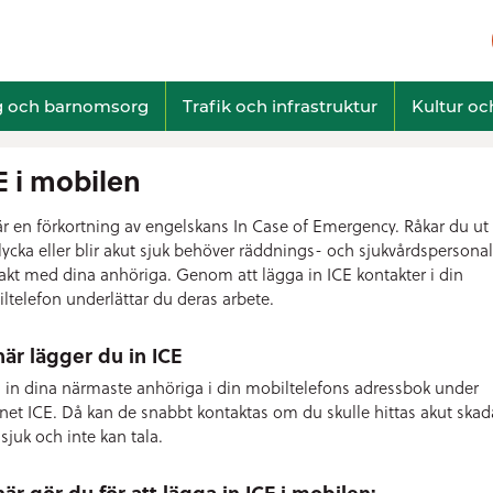
g och barnomsorg
Trafik och infrastruktur
Kultur och
E i mobilen
är en förkortning av engelskans In Case of Emergency. Råkar du ut 
lycka eller blir akut sjuk behöver räddnings- och sjukvårdspersonal
akt med dina anhöriga. Genom att lägga in ICE kontakter i din
ltelefon underlättar du deras arbete.
här lägger du in ICE
 in dina närmaste anhöriga i din mobiltelefons adressbok under
et ICE. Då kan de snabbt kontaktas om du skulle hittas akut ska
 sjuk och inte kan tala.
här gör du för att lägga in ICE i mobilen: