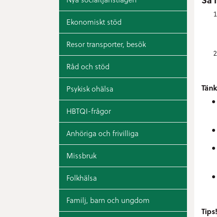
Ekonomiskt stöd
Resor transporter, besök
Råd och stöd
Tänk
Psykisk ohälsa
HBTQI-frågor
Anhöriga och frivilliga
Missbruk
Folkhälsa
Familj, barn och ungdom
Tips