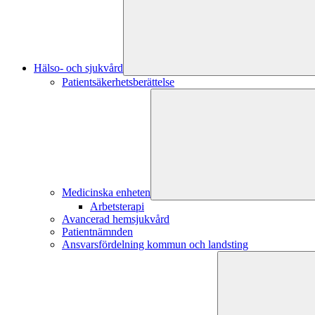
Hälso- och sjukvård
Patientsäkerhetsberättelse
Medicinska enheten
Arbetsterapi
Avancerad hemsjukvård
Patientnämnden
Ansvarsfördelning kommun och landsting