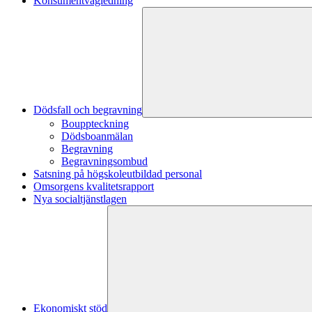
Konsumentvägledning
Dödsfall och begravning
Bouppteckning
Dödsboanmälan
Begravning
Begravningsombud
Satsning på högskoleutbildad personal
Omsorgens kvalitetsrapport
Nya socialtjänstlagen
Ekonomiskt stöd