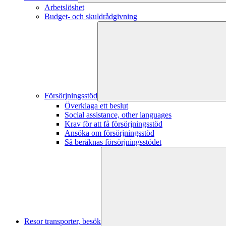
Arbetslöshet
Budget- och skuldrådgivning
Försörjningsstöd
Överklaga ett beslut
Social assistance, other languages
Krav för att få försörjningsstöd
Ansöka om försörjningsstöd
Så beräknas försörjningsstödet
Resor transporter, besök