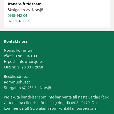
Tranans fritidshem
Skolgatan 25, Norsjö
0918-142 04
070-214 85 55
Kontakta oss:
Norsjö kommun
Växel:
0918 – 140 00
E-post:
info@norsjo.se
Org.nr: 21 20 00 – 2858
Besöksadress:
Kommunhuset
Storgatan 67, 935 81, Norsjö
Vid akuta händelser som inte kan vänta till nästa vardag (t.ex.
vattenläcka eller
risk för takras
) ring då 0918-101 70. Du
kommer då till SOS alarm som kontaktar jourpersonal.