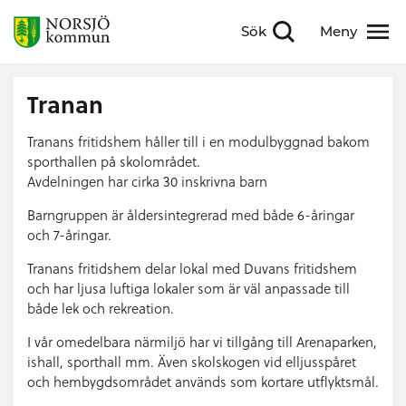
Sök
Meny
Visa sökfält
Visa meny
Tranan
Tranans fritidshem håller till i en modulbyggnad bakom
sporthallen på skolområdet.
Avdelningen har cirka 30 inskrivna barn
Barngruppen är åldersintegrerad med både 6-åringar
och 7-åringar.
Tranans fritidshem delar lokal med Duvans fritidshem
och har ljusa luftiga lokaler som är väl anpassade till
både lek och rekreation.
I vår omedelbara närmiljö har vi tillgång till Arenaparken,
ishall, sporthall mm. Även skolskogen vid elljusspåret
och hembygdsområdet används som kortare utflyktsmål.