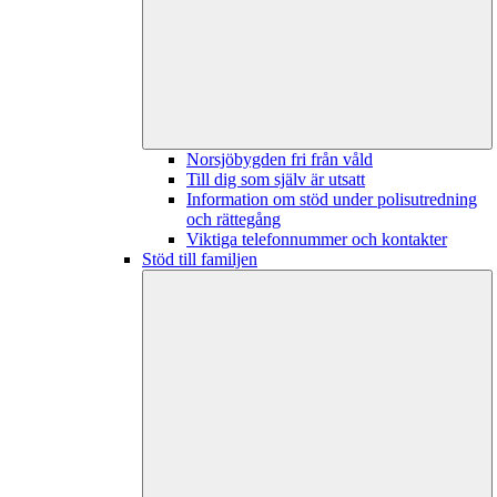
Norsjöbygden fri från våld
Till dig som själv är utsatt
Information om stöd under polisutredning
och rättegång
Viktiga telefonnummer och kontakter
Stöd till familjen