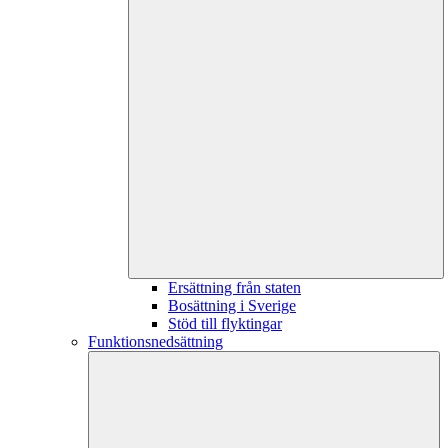
Ersättning från staten
Bosättning i Sverige
Stöd till flyktingar
Funktionsnedsättning