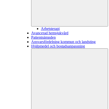
Arbetsterapi
Avancerad hemsjukvård
Patientnämnden
Ansvarsfördelning kommun och landsting
Hjälpmedel och bostadsanpassning