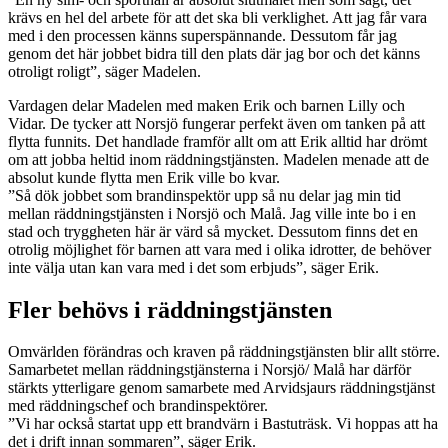
krävs en hel del arbete för att det ska bli verklighet. Att jag får vara
med i den processen känns superspännande. Dessutom får jag
genom det här jobbet bidra till den plats där jag bor och det känns
otroligt roligt”, säger Madelen.
Vardagen delar Madelen med maken Erik och barnen Lilly och
Vidar. De tycker att Norsjö fungerar perfekt även om tanken på att
flytta funnits. Det handlade framför allt om att Erik alltid har drömt
om att jobba heltid inom räddningstjänsten. Madelen menade att de
absolut kunde flytta men Erik ville bo kvar.
”Så dök jobbet som brandinspektör upp så nu delar jag min tid
mellan räddningstjänsten i Norsjö och Malå. Jag ville inte bo i en
stad och tryggheten här är värd så mycket. Dessutom finns det en
otrolig möjlighet för barnen att vara med i olika idrotter, de behöver
inte välja utan kan vara med i det som erbjuds”, säger Erik.
Fler behövs i räddningstjänsten
Omvärlden förändras och kraven på räddningstjänsten blir allt större.
Samarbetet mellan räddningstjänsterna i Norsjö/ Malå har därför
stärkts ytterligare genom samarbete med Arvidsjaurs räddningstjänst
med räddningschef och brandinspektörer.
”Vi har också startat upp ett brandvärn i Bastuträsk. Vi hoppas att ha
det i drift innan sommaren”, säger Erik.