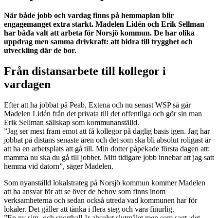
När både jobb och vardag finns på hemmaplan blir
engagemanget extra starkt. Madelen Lidén och Erik Sellman
har båda valt att arbeta för Norsjö kommun. De har olika
uppdrag men samma drivkraft: att bidra till trygghet och
utveckling där de bor.
Från distansarbete till kollegor i
vardagen
Efter att ha jobbat på Peab, Extena och nu senast WSP så går
Madelen Lidén från det privata till det offentliga och gör sin man
Erik Sellman sällskap som kommunanställd.
”Jag ser mest fram emot att få kollegor på daglig basis igen. Jag har
jobbat på distans senaste åren och det som ska bli absolut roligast är
att ha en arbetsplats att gå till. Min dotter påpekade första dagen att:
mamma nu ska du gå till jobbet. Mitt tidigare jobb innebar att jag satt
hemma vid datorn”, säger Madelen.
Som nyanställd lokalstrateg på Norsjö kommun kommer Madelen
att ha ansvar för att se över de behov som finns inom
verksamheterna och sedan också utreda vad kommunen har för
lokaler. Det gäller att tänka i flera steg och vara finurlig.
”En ny sim- och sporthall är absolut slutmålet men som sagt, det