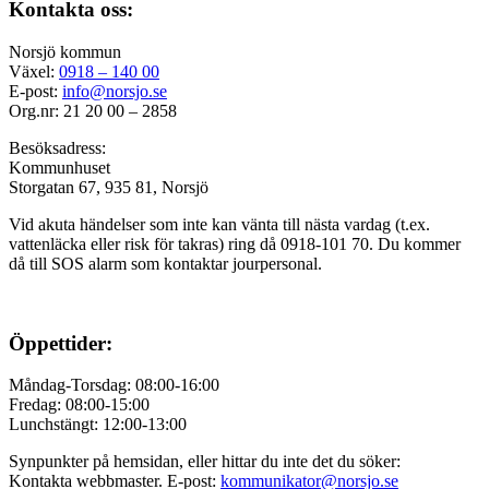
Kontakta oss:
Norsjö kommun
Växel:
0918 – 140 00
E-post:
info@norsjo.se
Org.nr: 21 20 00 – 2858
Besöksadress:
Kommunhuset
Storgatan 67, 935 81, Norsjö
Vid akuta händelser som inte kan vänta till nästa vardag (t.ex.
vattenläcka eller
risk för takras
) ring då 0918-101 70. Du kommer
då till SOS alarm som kontaktar jourpersonal.
Öppettider:
Måndag-Torsdag: 08:00-16:00
Fredag: 08:00-15:00
Lunchstängt: 12:00-13:00
Synpunkter på hemsidan, eller hittar du inte det du söker:
Kontakta webbmaster. E-post:
kommunikator@norsjo.se