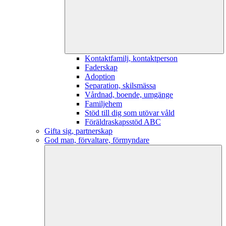
Kontaktfamilj, kontaktperson
Faderskap
Adoption
Separation, skilsmässa
Vårdnad, boende, umgänge
Familjehem
Stöd till dig som utövar våld
Föräldraskapsstöd ABC
Gifta sig, partnerskap
God man, förvaltare, förmyndare