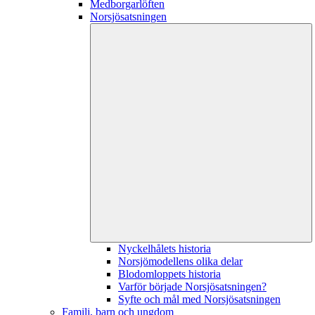
Medborgarlöften
Norsjösatsningen
Nyckelhålets historia
Norsjömodellens olika delar
Blodomloppets historia
Varför började Norsjösatsningen?
Syfte och mål med Norsjösatsningen
Familj, barn och ungdom