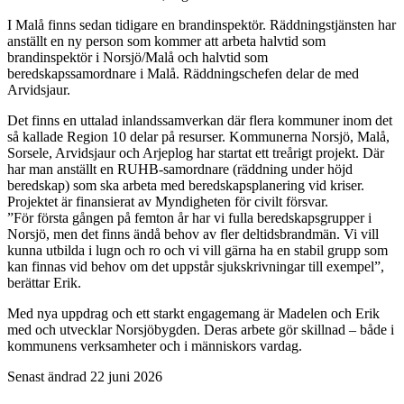
I Malå finns sedan tidigare en brandinspektör. Räddningstjänsten har
anställt en ny person som kommer att arbeta halvtid som
brandinspektör i Norsjö/Malå och halvtid som
beredskapssamordnare i Malå. Räddningschefen delar de med
Arvidsjaur.
Det finns en uttalad inlandssamverkan där flera kommuner inom det
så kallade Region 10 delar på resurser. Kommunerna Norsjö, Malå,
Sorsele, Arvidsjaur och Arjeplog har startat ett treårigt projekt. Där
har man anställt en RUHB-samordnare (räddning under höjd
beredskap) som ska arbeta med beredskapsplanering vid kriser.
Projektet är finansierat av Myndigheten för civilt försvar.
”För första gången på femton år har vi fulla beredskapsgrupper i
Norsjö, men det finns ändå behov av fler deltidsbrandmän. Vi vill
kunna utbilda i lugn och ro och vi vill gärna ha en stabil grupp som
kan finnas vid behov om det uppstår sjukskrivningar till exempel”,
berättar Erik.
Med nya uppdrag och ett starkt engagemang är Madelen och Erik
med och utvecklar Norsjöbygden. Deras arbete gör skillnad – både i
kommunens verksamheter och i människors vardag.
Senast ändrad 22 juni 2026