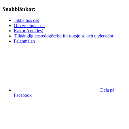
Snabblänkar:
Jobba hos oss
Om webbplatsen
Kakor (cookies)
Tillgänglighetsredogörelse för norsjo.se och undersidor
Felanmälan
Dela på
Facebook