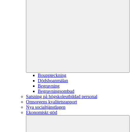
Bouppteckning
Dödsboanmälan
Begravning
Begravningsombud
Satsning på högskoleutbildad personal
Omsorgens kvalitetsrapport
Nya socialtjänstlagen
Ekonomiskt stöd