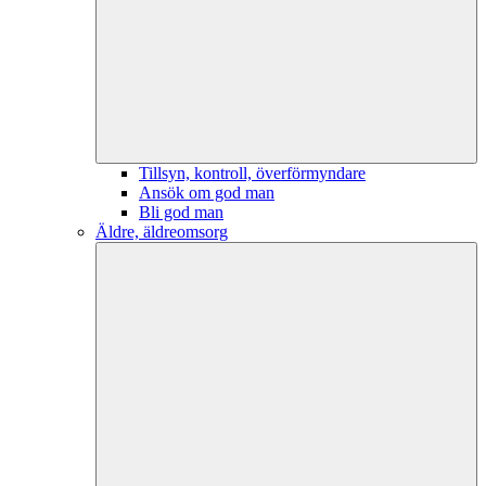
Tillsyn, kontroll, överförmyndare
Ansök om god man
Bli god man
Äldre, äldreomsorg