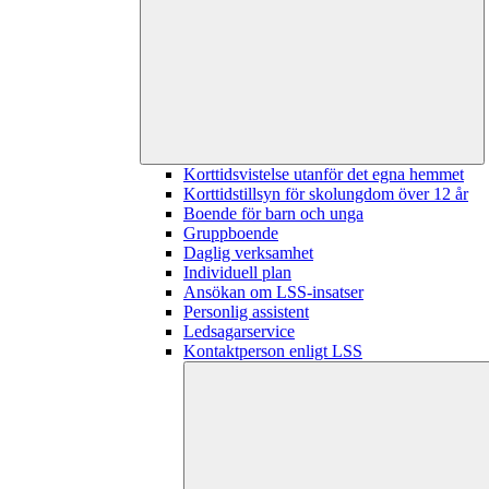
Korttidsvistelse utanför det egna hemmet
Korttidstillsyn för skolungdom över 12 år
Boende för barn och unga
Gruppboende
Daglig verksamhet
Individuell plan
Ansökan om LSS-insatser
Personlig assistent
Ledsagarservice
Kontaktperson enligt LSS