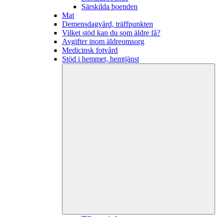
Särskilda boenden
Mat
Demensdagvård, träffpunkten
Vilket stöd kan du som äldre få?
Avgifter inom äldreomsorg
Medicinsk fotvård
Stöd i hemmet, hemtjänst