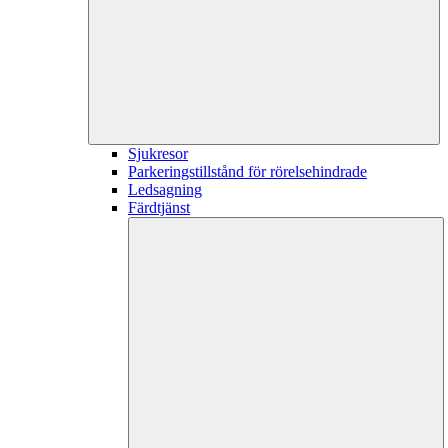
Sjukresor
Parkeringstillstånd för rörelsehindrade
Ledsagning
Färdtjänst