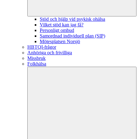
Stöd och hjälp vid psykisk ohälsa
Vilket stöd kan jag få?
Personligt ombud
Samordnad individuell plan (SIP)
Mötesplatsen Norsjö
HBTQI-frågor
Anhöriga och frivilliga
Missbruk
Folkhälsa