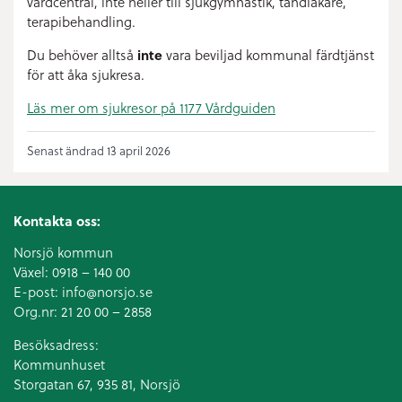
vårdcentral, inte heller till sjukgymnastik, tandläkare,
terapibehandling.
Du behöver alltså
inte
vara beviljad kommunal färdtjänst
för att åka sjukresa.
Läs mer om sjukresor på 1177 Vårdguiden
Senast ändrad 13 april 2026
Kontakta oss:
Norsjö kommun
Växel:
0918 – 140 00
E-post:
info@norsjo.se
Org.nr: 21 20 00 – 2858
Besöksadress:
Kommunhuset
Storgatan 67, 935 81, Norsjö