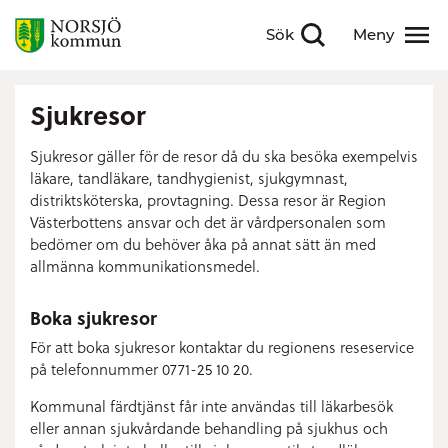
Sök
Meny
Visa sökfält
Visa meny
Sjukresor
Sjukresor gäller för de resor då du ska besöka exempelvis
läkare, tandläkare, tandhygienist, sjukgymnast,
distriktsköterska, provtagning. Dessa resor är Region
Västerbottens ansvar och det är vårdpersonalen som
bedömer om du behöver åka på annat sätt än med
allmänna kommunikationsmedel.
Boka sjukresor
För att boka sjukresor kontaktar du regionens reseservice
på telefonnummer 0771-25 10 20.
Kommunal färdtjänst får inte användas till läkarbesök
eller annan sjukvårdande behandling på sjukhus och