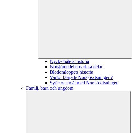
Nyckelhålets historia
Norsjömodellens olika delar
Blodomloppets historia
Varför började Norsjösatsningen?
Syfte och mål med Norsjösatsningen
Familj, barn och ungdom