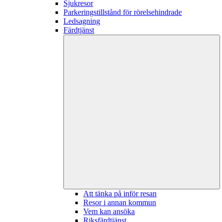
Sjukresor
Parkeringstillstånd för rörelsehindrade
Ledsagning
Färdtjänst
Att tänka på inför resan
Resor i annan kommun
Vem kan ansöka
Riksfärdtjänst