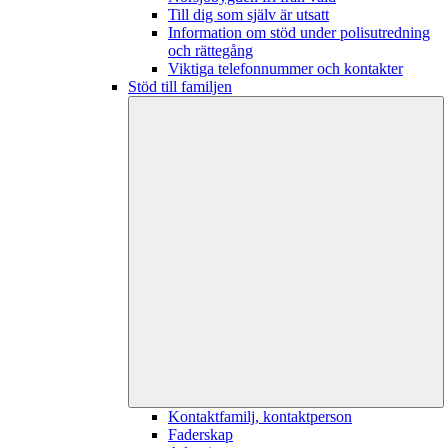
Till dig som själv är utsatt
Information om stöd under polisutredning
och rättegång
Viktiga telefonnummer och kontakter
Stöd till familjen
Kontaktfamilj, kontaktperson
Faderskap