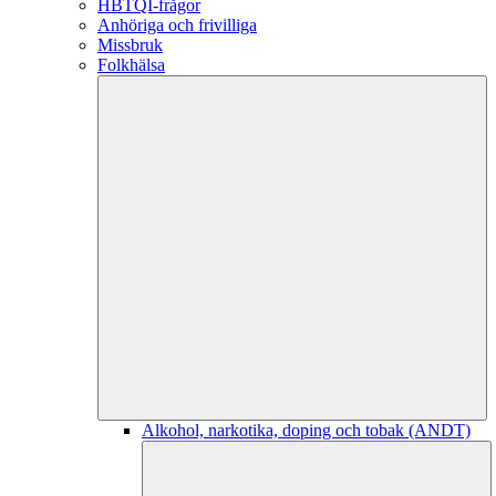
HBTQI-frågor
Anhöriga och frivilliga
Missbruk
Folkhälsa
Alkohol, narkotika, doping och tobak (ANDT)