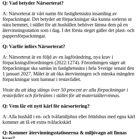
Q: Vad betyder Närsorterat?
A: Närsorterat är vårt namn för fastighetsnära insamling av
förpackningar. Det betyder att förpackningar ska kunna sorteras ut
nära hemmet, i stället för att hushållen behöver lämna dem på en
återvinningsstation som i dag. I det första steget gäller det plast- och
pappersförpackningar.
Q: Varför införs Närsorterat?
A: Närsorterat är en följd av en lagförändring, nya krav i
förpackningsförordningen (2022:1274). Förordningen säger att
förpackningar ska samlas in fastighetsnära i hela Sverige senast den
1 januari 2027. Målet är att öka återvinningen och minska mängden
förpackningar som hamnar i restavfallet.
Visste du att idag slängs över 50 procent av alla förpackningar i
restavfallet och förbränns i stället för att materialåtervinnas.
Q: Vem får ett nytt kärl för närsortering?
A: Alla hushåll i en- och tvåfamiljshus eller fritidshus med egna kärl
kommer att få ett extra tvåfackskärl
Q: Kommer återvinningsstationerna & miljövagn att finnas
kvar?