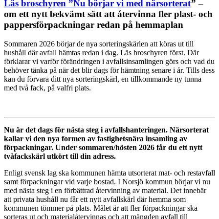
Läs broschyren ”Nu börjar vi med närsorterat
” –
om ett nytt bekvämt sätt att återvinna fler plast- och
pappersförpackningar redan på hemmaplan
Sommaren 2026 börjar de nya sorteringskärlen att köras ut till
hushåll där avfall hämtas redan i dag. Läs broschyren först. Där
förklarar vi varför förändringen i avfallsinsamlingen görs och vad du
behöver tänka på när det blir dags för hämtning senare i år. Tills dess
kan du förvara ditt nya sorteringskärl, en tillkommande ny tunna
med två fack, på valfri plats.
Nu är det dags för nästa steg i avfallshanteringen. Närsorterat
kallar vi den nya formen av fastighetsnära insamling av
förpackningar. Under sommaren/hösten 2026 får du ett nytt
tvåfackskärl utkört till din adress.
Enligt svensk lag ska kommunen hämta utsorterat mat- och restavfall
samt förpackningar vid varje bostad. I Norsjö kommun börjar vi nu
med nästa steg i en förbättrad återvinning av material. Det innebär
att privata hushåll nu får ett nytt avfallskärl där hemma som
kommunen tömmer på plats. Målet är att fler förpackningar ska
sorteras ut och materialåtervinnas och att mängden avfall till