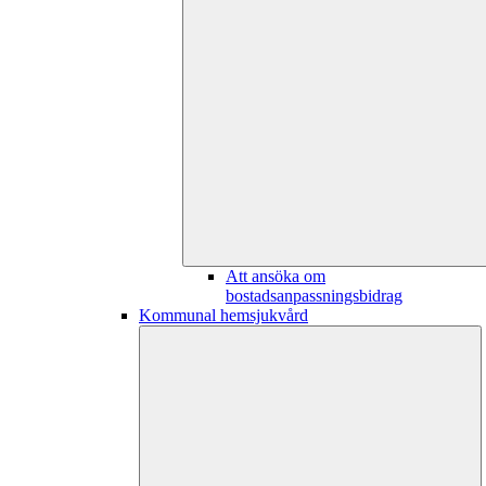
Att ansöka om
bostadsanpassningsbidrag
Kommunal hemsjukvård