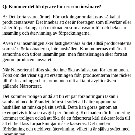
Q: Kommer det bli dyrare för oss som invånare?
A: Det korta svaret är nej. Förpackningar omfattas av så kallat
producentansvar. Det innebär att det är företagen som tillverkar eller
sätter förpackningar på marknaden som ansvarar för och bekostar
insamling och återvinning av förpackningarna.
Även när insamlingen sker fastighetsnära är det alltså producenterna
som står för kostnaderna, inte hushållen. Kommunernas roll är att
samordna och utföra insamlingen, men finansieringen sker fortsatt
genom producentansvaret.
När Närsorterat införs ska det inte öka avfallstaxan för kommunen.
Först om det visar sig att ersättningen från producenterna inte räcker
till för insamlingen har kommunen rätt att ta ut avgifter även
gällande Närsorterat.
Det kommer troligen ändå att bli ett par förändringar i taxan i
samband med införandet, främst i syftet att bättre uppmuntra
hushållen att minska på sitt avfall. Detta kan göras genom att
exempelvis införa en avgift per tömning. Kostnaden för felsortering
kommer troligen också att öka då ett felsorterat kärl riskerar leda till
att ett helt lass förpackningar måste kasseras. Det innebär
förbränning och utebliven återvinning, vilket ju är själva syftet med
insamlingen.