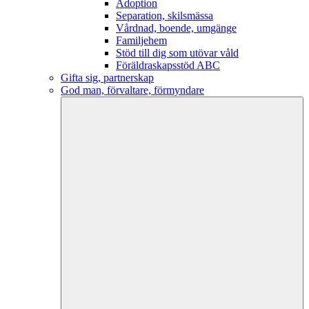
Adoption
Separation, skilsmässa
Vårdnad, boende, umgänge
Familjehem
Stöd till dig som utövar våld
Föräldraskapsstöd ABC
Gifta sig, partnerskap
God man, förvaltare, förmyndare