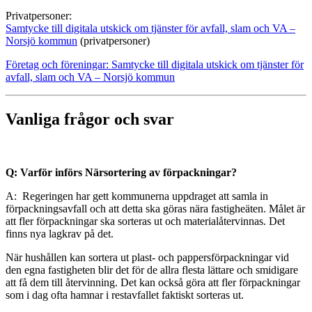
Privatpersoner:
Samtycke till digitala utskick om tjänster för avfall, slam och VA –
Norsjö kommun
(privatpersoner)
Företag och föreningar: Samtycke till digitala utskick om tjänster för
avfall, slam och VA – Norsjö kommun
Vanliga frågor och svar
Q: Varför införs Närsortering av förpackningar?
A: Regeringen har gett kommunerna uppdraget att samla in
förpackningsavfall och att detta ska göras nära fastighe
ä
ten. Målet är
att fler förpackningar ska sorteras ut och materialåtervinnas.
Det
finns nya lagkrav på det.
När hushållen kan sortera ut plast- och pappersförpackningar vid
den egna fastigheten blir det för de allra flesta lättare och smidigare
att få dem till återvinning. Det kan också göra att fler förpackningar
som i dag ofta hamnar i restavfallet faktiskt sorteras ut.