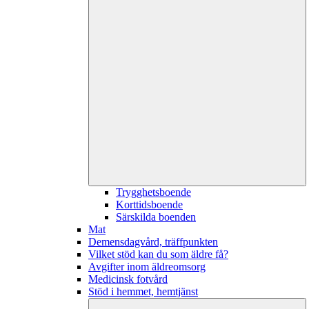
Trygghetsboende
Korttidsboende
Särskilda boenden
Mat
Demensdagvård, träffpunkten
Vilket stöd kan du som äldre få?
Avgifter inom äldreomsorg
Medicinsk fotvård
Stöd i hemmet, hemtjänst