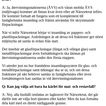
A: Ja, återvinningsstationerna (ÅVS) och våran mobila ÅVS
(miljövagn) kommer att finnas kvar även efter att Närsorterat införs.
De kommer fortsatt att fungera som ett komplement till
fastighetsnära insamling och främst användas för skrymmande
förpackningar.
När vi inför Närsorterat börjar vi insamling av pappers- och
plastförpackningar. Anledningen är att dessa två fraktioner ger störst
miljönytta att samla in redan från start.
Det innebär att glasförpackningar (färgat och ofärgat glas) samt
metallförpackningar även fortsättningsvis ska lämnas på
återvinningsstationerna under den första etappen.
Vi utreder just nu hur framtidens insamlingssystem för glas- och
metallförpackningar samt tidningar ska se ut, och om dessa
fraktioner på sikt behöver samlas in fastighetsnära eller även
fortsättningsvis kan samlas in vid återvinningsstationer.
Q: Kan jag välja att bara ha kärlet för mat- och restavfall?
A: Nej, alla hushåll omfattas av lagkravet för Närsorterat, det går
därför inte att välja bort tjänsten eller kärlet. Men du kan fortsätta
dela kärl med en direkt närliggande granne.