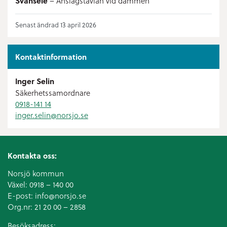
Svansele
– Anslagstavlan vid dammen
Senast ändrad 13 april 2026
Kontaktinformation
Inger Selin
Säkerhetssamordnare
0918-141 14
inger.selin@
norsjo.se
Kontakta oss:
Norsjö kommun
Växel:
0918 – 140 00
E-post:
info@norsjo.se
Org.nr: 21 20 00 – 2858
Besöksadress: