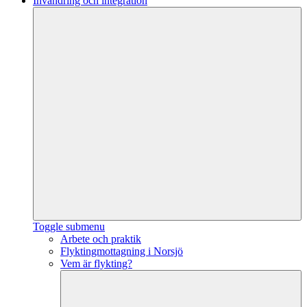
Invandring och integration
Toggle submenu
Arbete och praktik
Flyktingmottagning i Norsjö
Vem är flykting?