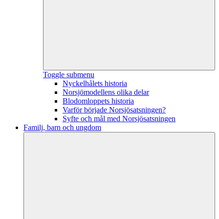
Toggle submenu
Nyckelhålets historia
Norsjömodellens olika delar
Blodomloppets historia
Varför började Norsjösatsningen?
Syfte och mål med Norsjösatsningen
Familj, barn och ungdom