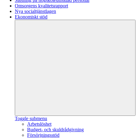
Satsning på högskoleutbildad personal
Omsorgens kvalitetsrapport
Nya socialtjänstlagen
Ekonomiskt stöd
Toggle submenu
Arbetslöshet
Budget- och skuldrådgivning
Försörjningsstöd