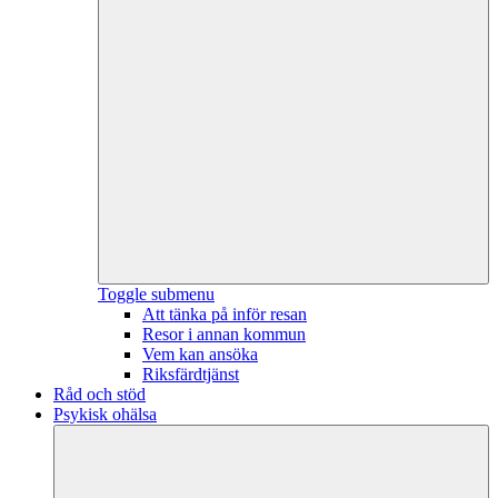
Toggle submenu
Att tänka på inför resan
Resor i annan kommun
Vem kan ansöka
Riksfärdtjänst
Råd och stöd
Psykisk ohälsa