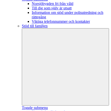
Norsjöbygden fri från våld
Till dig som själv är utsatt
Information om stöd under polisutredning och
rättegång
Viktiga telefonnummer och kontakter
Stöd till familjen
Toggle submenu