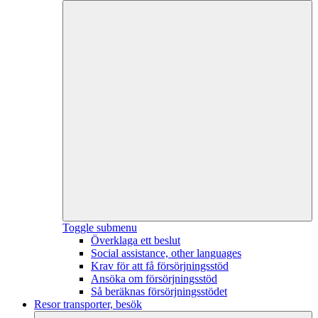
Toggle submenu
Överklaga ett beslut
Social assistance, other languages
Krav för att få försörjningsstöd
Ansöka om försörjningsstöd
Så beräknas försörjningsstödet
Resor transporter, besök