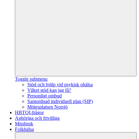
Toggle submenu
Stöd och hjälp vid psykisk ohälsa
Vilket stöd kan jag få?
Personligt ombud
Samordnad individuell plan (SIP)
Mötesplatsen Norsjö
HBTQI-frågor
Anhöriga och frivilliga
Missbruk
Folkhälsa