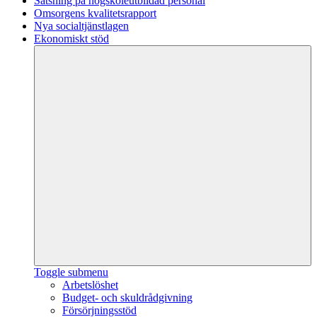
Satsning på högskoleutbildad personal
Omsorgens kvalitetsrapport
Nya socialtjänstlagen
Ekonomiskt stöd
Toggle submenu
Arbetslöshet
Budget- och skuldrådgivning
Försörjningsstöd