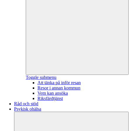
Toggle submenu
Att tänka på inför resan
Resor i annan kommun
Vem kan ansöka
Riksfärdtjänst
Råd och stöd
Psykisk ohälsa