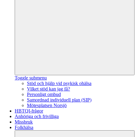
Toggle submenu
Stöd och hjälp vid psykisk ohälsa
Vilket stöd kan jag få?
Personligt ombud
Samordnad individuell plan (SIP)
Mötesplatsen Norsjö
HBTQI-frågor
Anhöriga och frivilliga
Missbruk
Folkhälsa