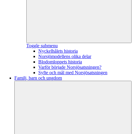
Toggle submenu
Nyckelhålets historia
Norsjömodellens olika delar
Blodomloppets historia
Varför började Norsjösatsningen?
Syfte och mål med Norsjösatsningen
Familj, barn och ungdom