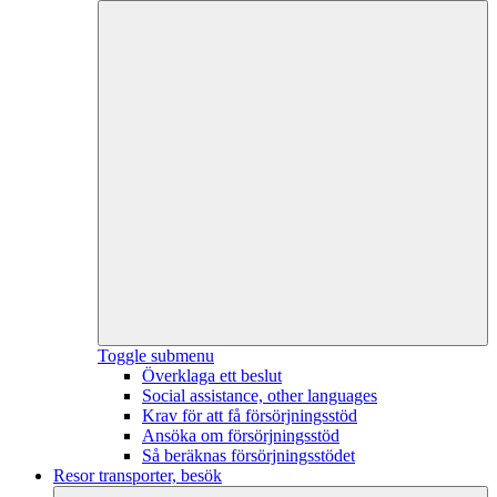
Toggle submenu
Överklaga ett beslut
Social assistance, other languages
Krav för att få försörjningsstöd
Ansöka om försörjningsstöd
Så beräknas försörjningsstödet
Resor transporter, besök