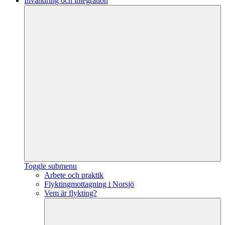
Invandring och integration
Toggle submenu
Arbete och praktik
Flyktingmottagning i Norsjö
Vem är flykting?