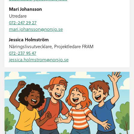
Mari Johansson
Utredare
072-247 29 27
mari.johansson@
norsjo.se
Jessica Holmström
Näringslivsutvecklare, Projektledare FRAM
072-237 95 47
jessica.holmstrom@
norsjo.se