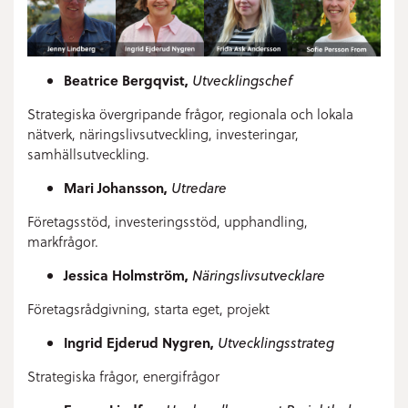
Beatrice Bergqvist,
Utvecklingschef
Strategiska övergripande frågor, r
egionala och lokala
nätverk, n
äringslivsutveckling, i
nvesteringar,
s
amhällsutveckling.
Mari Johansson,
Utredare
Företagsstöd, investeringsstöd, upphandling,
markfrågor.
Jessica Holmström,
Näringslivsutvecklare
Företagsrådgivning, starta eget, projekt
Ingrid Ejderud Nygren,
Utvecklingsstrateg
Strategiska frågor, energifrågor