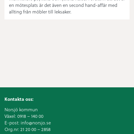
en mötesplats är det även en second hand-affär med
allting från möbler till leksaker.
Kontakta oss:
Norsjö kommun
Växel:
0918 – 140 00
E-post:
info@norsjo.se
Org.nr: 21 20 00 – 2858