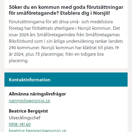
Söker du en kommun med goda förutsättningar
för småföretagande? Etablera dig i Norsjö!
Förutsättningarna för att driva små- och medelstora
företag har förbättrats ytterligare i Norsjö kommun. Det
visar 2024 års Småföretagarindex från Småföretagarnas
Riksförbund som i sin årliga undersökning rankar landets
290 kommuner. Norsjö kommun har klättrat till plats 19
år 2024, plus 73 placeringar, från en tidigare bra
placering.
Kontaktinformation
Allmänna näringslivsfrågor
naringsliv@
norsjo.se
Beatrice Bergqvist
Utvecklingschef
0918-141 60
beatrice.bergqvist@
norsjo.se