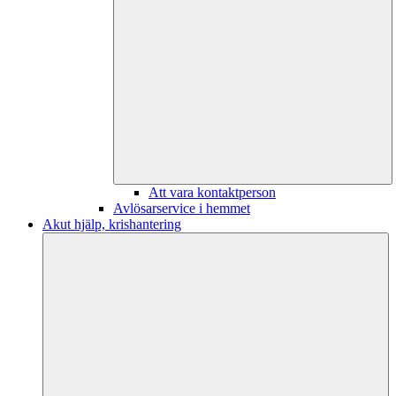
Att vara kontaktperson
Avlösarservice i hemmet
Akut hjälp, krishantering