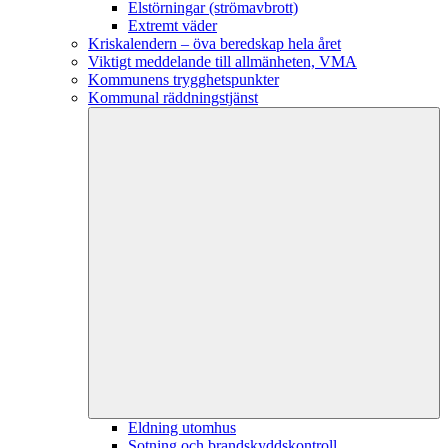
Elstörningar (strömavbrott)
Extremt väder
Kriskalendern – öva beredskap hela året
Viktigt meddelande till allmänheten, VMA
Kommunens trygghetspunkter
Kommunal räddningstjänst
Eldning utomhus
Sotning och brandskyddskontroll