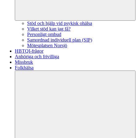
Stöd och hjälp vid psykisk ohälsa
Vilket stöd kan jag få?
Personligt ombud
Samordnad individuell plan (SIP)
Mötesplatsen Norsjö
HBTQI-frågor
Anhöriga och frivilliga
Missbruk
Folkhälsa