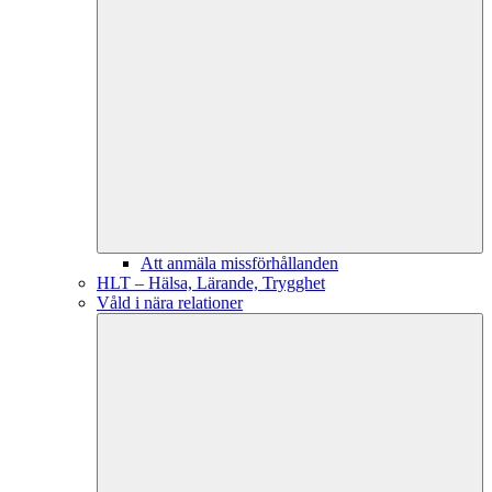
Att anmäla missförhållanden
HLT – Hälsa, Lärande, Trygghet
Våld i nära relationer