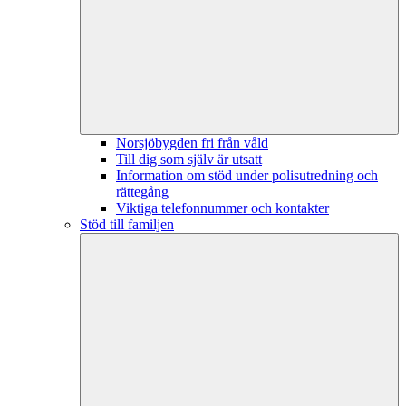
Norsjöbygden fri från våld
Till dig som själv är utsatt
Information om stöd under polisutredning och
rättegång
Viktiga telefonnummer och kontakter
Stöd till familjen