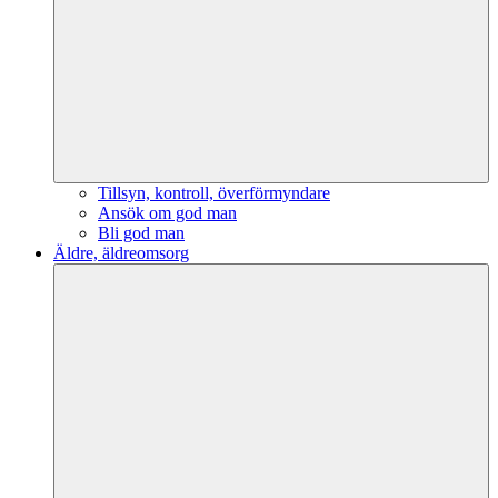
Tillsyn, kontroll, överförmyndare
Ansök om god man
Bli god man
Äldre, äldreomsorg