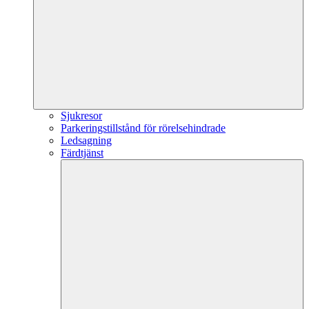
Sjukresor
Parkeringstillstånd för rörelsehindrade
Ledsagning
Färdtjänst