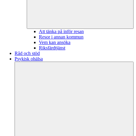
Att tänka på inför resan
Resor i annan kommun
Vem kan ansöka
Riksfärdtjänst
Råd och stöd
Psykisk ohälsa