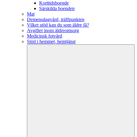
Korttidsboende
Särskilda boenden
Mat
Demensdagvård, träffpunkten
Vilket stöd kan du som äldre få?
Avgifter inom äldreomsorg
Medicinsk fotvård
Stöd i hemmet, hemtjänst