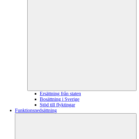
Ersättning från staten
Bosättning i Sverige
Stöd till flyktingar
Funktionsnedsättning