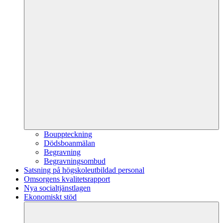
Bouppteckning
Dödsboanmälan
Begravning
Begravningsombud
Satsning på högskoleutbildad personal
Omsorgens kvalitetsrapport
Nya socialtjänstlagen
Ekonomiskt stöd