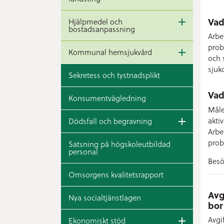
Vad
Hjälpmedel och
bostadsanpassning
Arbe
prob
Kommunal hemsjukvård
och 
sjuk
Sekretess och tystnadsplikt
Vad
Konsumentvägledning
Måle
akti
Dödsfall och begravning
Arbe
prob
Satsning på högskoleutbildad
personal
Besö
Omsorgens kvalitetsrapport
Avg
Nya socialtjänstlagen
bor
Avgi
Ekonomiskt stöd