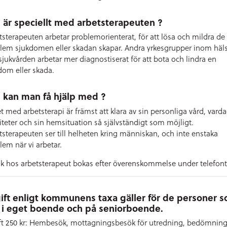
 är speciellt med arbetsterapeuten ?
tsterapeuten arbetar problemorienterat, för att lösa och mildra de
lem sjukdomen eller skadan skapar. Andra yrkesgrupper inom häl
sjukvården arbetar mer diagnostiserat för att bota och lindra en
dom eller skada.
 kan man få hjälp med ?
t med arbetsterapi är främst att klara av sin personliga vård, vard
viteter och sin hemsituation så självständigt som möjligt.
tsterapeuten ser till helheten kring människan, och inte enstaka
lem när vi arbetar.
k hos arbetsterapeut bokas efter överenskommelse under telefont
ift enligt kommunens taxa gäller för de personer 
 i eget boende och på seniorboende.
ft 250 kr: Hembesök, mottagningsbesök för utredning, bedömnin