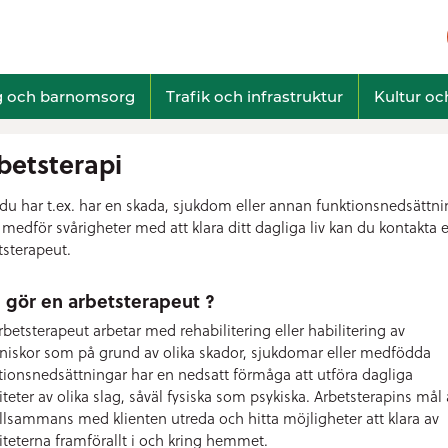
g och barnomsorg
Trafik och infrastruktur
Kultur och
betsterapi
u har t.ex. har en skada, sjukdom eller annan funktionsnedsättni
medför svårigheter med att klara ditt dagliga liv kan du kontakta 
tsterapeut.
 gör en arbetsterapeut ?
rbetsterapeut arbetar med rehabilitering eller habilitering av
iskor som på grund av olika skador, sjukdomar eller medfödda
tionsnedsättningar har en nedsatt förmåga att utföra dagliga
viteter av olika slag, såväl fysiska som psykiska. Arbetsterapins mål 
tillsammans med klienten utreda och hitta möjligheter att klara av
viteterna framförallt i och kring hemmet.