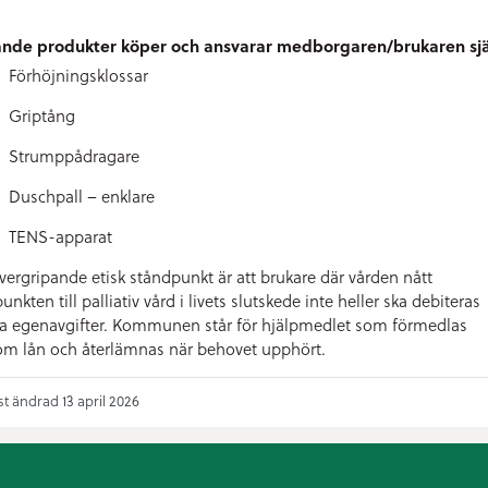
ande produkter köper och ansvarar medborgaren/brukaren själ
Förhöjningsklossar
Griptång
Strumppådragare
Duschpall – enklare
TENS-apparat
vergripande etisk ståndpunkt är att brukare där vården nått
unkten till palliativ vård i livets slutskede inte heller ska debiteras
a egenavgifter. Kommunen står för hjälpmedlet som förmedlas
m lån och återlämnas när behovet upphört.
t ändrad 13 april 2026