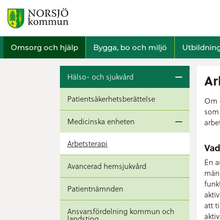
Omsorg och hjälp
Bygga, bo och miljö
Utbildnin
Hälso- och sjukvård
Ar
Patientsäkerhetsberättelse
Om d
som 
Medicinska enheten
arbe
Arbetsterapi
Vad
En a
Avancerad hemsjukvård
männ
funk
Patientnämnden
akti
att 
Ansvarsfördelning kommun och
akti
landsting