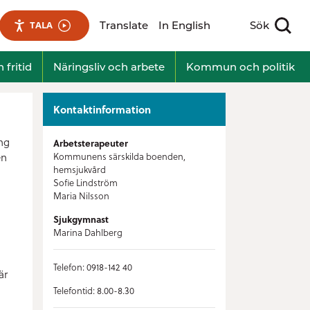
Translate
In English
Sök
TALA
Visa sökfält
 fritid
Näringsliv och arbete
Kommun och politik
Kontaktinformation
ng
Arbetsterapeuter
en
Kommunens särskilda boenden,
hemsjukvård
Sofie Lindström
Maria Nilsson
Sjukgymnast
Marina Dahlberg
Telefon: 0918-142 40
är
Telefontid: 8.00-8.30