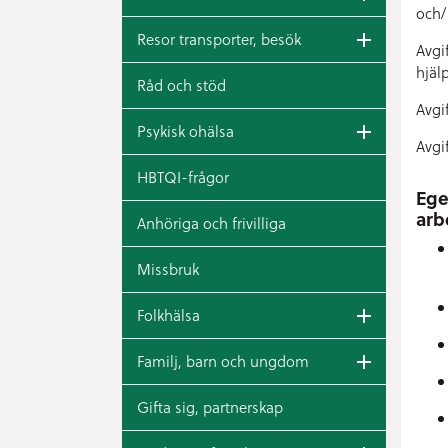
och/
Resor transporter, besök
Avgi
hjäl
Råd och stöd
Avgi
Psykisk ohälsa
Avgi
HBTQI-frågor
Ege
arb
Anhöriga och frivilliga
Missbruk
Folkhälsa
Familj, barn och ungdom
Gifta sig, partnerskap