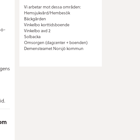
Vi arbetar mot dessa områden:
Hemsjukvård/Hembesök
Bäckgården
Vinkelbo korttidsboende
so-
Vinkelbo avd 2
Solbacka
Omsorgen (dagcenter + boenden)
Demensteamet Norsjö kommun
agens
id.
som
g