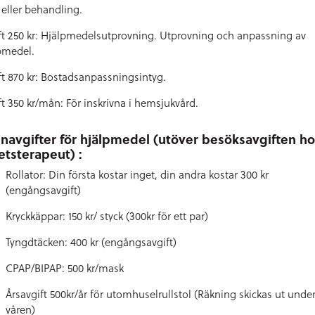
 eller behandling.
ft 250 kr: Hjälpmedelsutprovning. Utprovning och anpassning av
pmedel.
ft 870 kr: Bostadsanpassningsintyg.
ft 350 kr/mån: För inskrivna i hemsjukvård.
navgifter för hjälpmedel (utöver besöksavgiften ho
etsterapeut) :
Rollator: Din första kostar inget, din andra kostar 300 kr
(engångsavgift)
Kryckkäppar: 150 kr/ styck (300kr för ett par)
Tyngdtäcken: 400 kr (engångsavgift)
CPAP/BIPAP: 500 kr/mask
Årsavgift 500kr/år för utomhuselrullstol (Räkning skickas ut unde
våren)