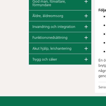
God man, förvaltare,
förmyndare
Följ
Äldre, äldreomsorg
Invandring och integration
Funktionsnedsättning
Akut hjälp, krishantering
Trygg och säker
En ö
brytp
någr
geno
Senas