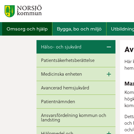
Omsorg och hjälp
Bygga, bo och miljö
Utbildnin
Hälso- och sjukvård
Av
Patientsäkerhetsberättelse
Här 
hems
Medicinska enheten
Max
Avancerad hemsjukvård
Komm
högk
Patientnämnden
komm
Ansvarsfördelning kommun och
Dett
landsting
och 
och/
Hjälpmedel och