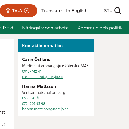
Translate
In English
Sök
TALA
Visa sökfält
 fritid
Näringsliv och arbete
Kommun och politik
Kontaktinformation
Carin Östlund
Medicinskt ansvarig sjuksköterska, MAS
0918- 142 41
carin.ostlund@
norsjo.se
Hanna Mattsson
Verksamhetschef omsorg
0918-141 30
072-207 93 98
hanna.mattsson@
norsjo.se
nst
 så