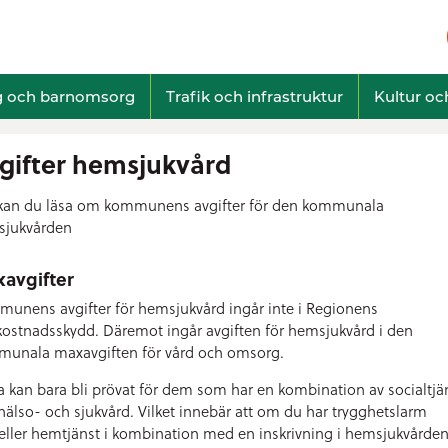
g och barnomsorg
Trafik och infrastruktur
Kultur och
gifter hemsjukvård
kan du läsa om kommunens avgifter för den kommunala
jukvården
avgifter
unens avgifter för hemsjukvård ingår inte i Regionens
ostnadsskydd. Däremot ingår avgiften för hemsjukvård i den
unala maxavgiften för vård och omsorg.
a kan bara bli prövat för dem som har en kombination av socialtjä
hälso- och sjukvård. Vilket innebär att om du har trygghetslarm
eller hemtjänst i kombination med en inskrivning i hemsjukvården