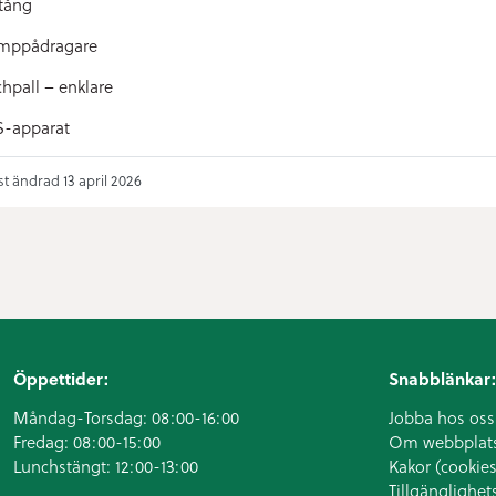
tång
mppådragare
hpall – enklare
-apparat
t ändrad 13 april 2026
Öppettider:
Snabblänkar:
Måndag-Torsdag: 08:00-16:00
Jobba hos oss
Fredag: 08:00-15:00
Om webbplat
Lunchstängt: 12:00-13:00
Kakor (cookies
Tillgänglighet