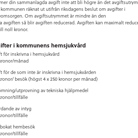
er din sammanlagda avgift inte att bli högre än det avgiftsutr
kommunen räknat ut utifrån riksdagens beslut om avgifter i
eomsorgen. Om avgiftsutrymmet är mindre än den
la avgiften så blir avgiften reducerad. Avgiften kan maximalt reduc
ill noll kronor.
ifter i kommunens hemsjukvård
ft för inskrivna i hemsjukvård
kronor/månad
ft för de som inte är inskrivna i hemsjukvården
kronor/ besök (högst 4 x 250 kronor per månad)
mning/utprovning av tekniska hjälpmedel
ronor/tillfälle
rdande av intyg
ronor/tillfälle
vbokat hembesök
ronor/tillfälle