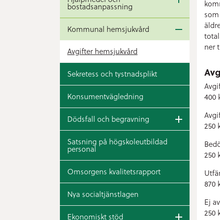
komm
bostadsanpassning
som 
äldr
Kommunal hemsjukvård
tota
ner t
Avgifter hemsjukvård
Avg
Sekretess och tystnadsplikt
Avgi
Konsumentvägledning
400 
Avgi
Dödsfall och begravning
250 
Satsning på högskoleutbildad
Bedö
personal
250 k
Omsorgens kvalitetsrapport
Utfä
870 k
Nya socialtjänstlagen
Ej a
250 k
Ekonomiskt stöd