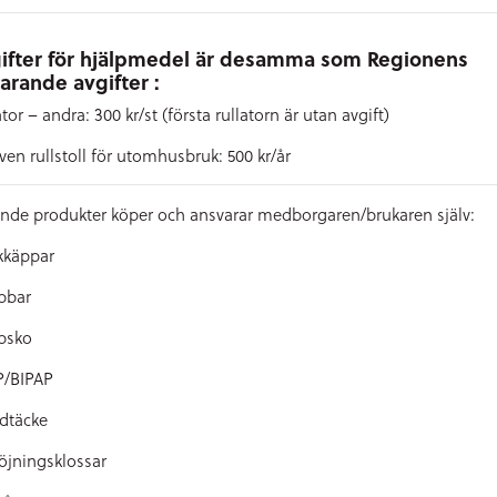
ifter för hjälpmedel är desamma som Regionens
arande avgifter :
tor – andra: 300 kr/st (första rullatorn är utan avgift)
iven rullstoll för utomhusbruk: 500 kr/år
ande produkter köper och ansvarar medborgaren/brukaren själv:
kkäppar
bbar
psko
/BIPAP
dtäcke
öjningsklossar