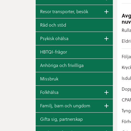
Resor transporter, besök
Avg
nuv
Råd och stöd
Rulla
Psykisk ohälsa
Eldr
HBTQI-frågor
Följ
Anhöriga och frivilliga
Kryc
Isdu
Missbruk
Dop
Folkhälsa
CPAP
Familj, barn och ungdom
Tyng
Gifta sig, partnerskap
Förh