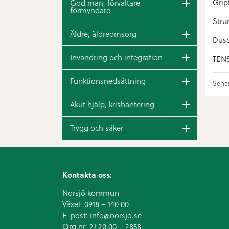
Grip
God man, förvaltare,
förmyndare
Stru
Äldre, äldreomsorg
Dusc
Invandring och integration
TENS
Funktionsnedsättning
Senas
Akut hjälp, krishantering
Trygg och säker
Kontakta oss:
Norsjö kommun
Växel:
0918 – 140 00
E-post:
info@norsjo.se
Org.nr: 21 20 00 – 2858