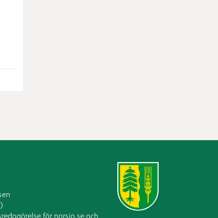
sen
)
sredogörelse för norsjo.se och