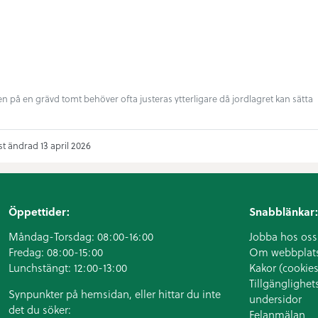
n på en grävd tomt behöver ofta justeras ytterligare då jordlagret kan sätta
t ändrad 13 april 2026
Öppettider:
Snabblänkar:
Måndag-Torsdag: 08:00-16:00
Jobba hos oss
Fredag: 08:00-15:00
Om webbplat
Lunchstängt: 12:00-13:00
Kakor (cookies
Tillgänglighet
Synpunkter på hemsidan, eller hittar du inte
undersidor
det du söker:
Felanmälan