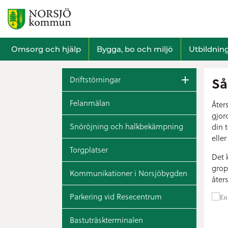
Omsorg och hjälp
Bygga, bo och miljö
Utbildnin
Driftstörningar
Så
Felanmälan
Åter
gjor
Snöröjning och halkbekämpning
din 
eller
Torgplatser
Det 
grop
Kommunikationer i Norsjöbygden
åters
Parkering vid Resecentrum
Bastuträskterminalen