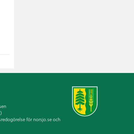
sen
)
sredogörelse för norsjo.se och