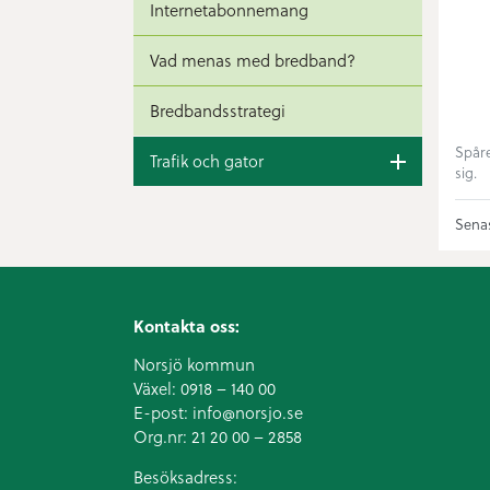
Internetabonnemang
Vad menas med bredband?
Bredbandsstrategi
Spåre
Trafik och gator
sig.
Senas
Kontakta oss:
Norsjö kommun
Växel:
0918 – 140 00
E-post:
info@norsjo.se
Org.nr: 21 20 00 – 2858
Besöksadress: