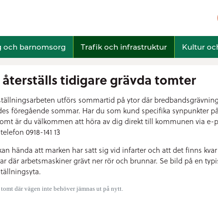
g och barnomsorg
Trafik och infrastruktur
Kultur och
 återställs tidigare grävda tomter
ställningsarbeten utförs sommartid på ytor där bredbandsgrävnin
des föregående sommar.
Har du som kund specifika synpunkter på
tomt är du välkommen att höra av dig direkt till kommunen via e-
 telefon 0918-141 13
kan hända att marken har satt sig vid infarter och att det finns kvar
ar där arbetsmaskiner grävt ner rör och brunnar. Se bild på en typi
tällningsyta.