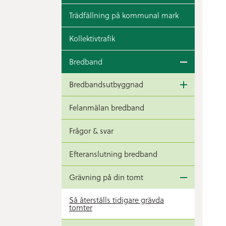
Trädfällning på kommunal mark
Kollektivtrafik
Bredband
Bredbandsutbyggnad
Felanmälan bredband
Frågor & svar
Efteranslutning bredband
Grävning på din tomt
Så återställs tidigare grävda
tomter