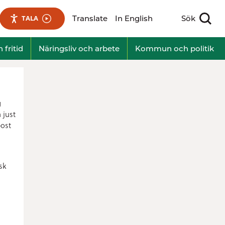
Translate
In English
Sök
TALA
Visa sökfält
 fritid
Näringsliv och arbete
Kommun och politik
g
 just
post
sk