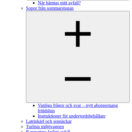
När hämtas mitt avfall?
Sopor från sommarstugan
Vanliga frågor och svar – nytt abonnemang
fritidshus
Instruktioner för underjordsbehållare
Latrinkärl och sopsäckar
Turlista miljövagnen
Rapportera farligt avfall