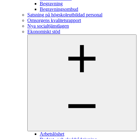
Begravning
Begravningsombud
Satsning på högskoleutbildad personal
Omsorgens kvalitetsrapport
Nya socialtjänstlagen
Ekonomiskt stöd
Arbetslöshet