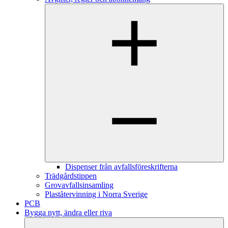
Dispenser från avfallsföreskrifterna
Trädgårdstippen
Grovavfallsinsamling
Plaståtervinning i Norra Sverige
PCB
Bygga nytt, ändra eller riva