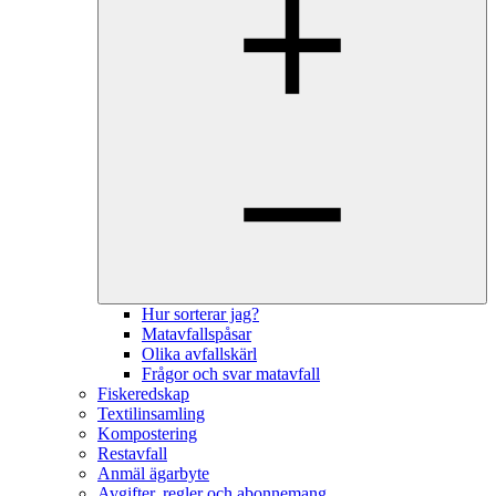
Hur sorterar jag?
Matavfallspåsar
Olika avfallskärl
Frågor och svar matavfall
Fiskeredskap
Textilinsamling
Kompostering
Restavfall
Anmäl ägarbyte
Avgifter, regler och abonnemang