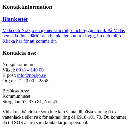
Kontaktinformation
Blanketter
Malå och Norsjö en gemensam miljö- och byggnämnd. På Malås
hemsida finns därför alla blanketter som rör bygg, bo och miljö.
Klicka här för att komma dit.
Kontakta oss:
Norsjö kommun
Växel:
0918 – 140 00
E-post:
info@norsjo.se
Org.nr: 21 20 00 – 2858
Besöksadress:
Kommunhuset
Storgatan 67, 935 81, Norsjö
Vid akuta händelser som inte kan vänta till nästa vardag (t.ex.
vattenläcka eller
risk för takras
) ring då 0918-101 70. Du kommer
då till SOS alarm som kontaktar jourpersonal.