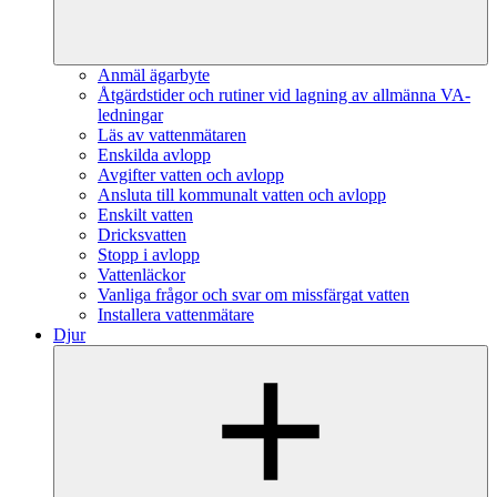
Anmäl ägarbyte
Åtgärdstider och rutiner vid lagning av allmänna VA-
ledningar
Läs av vattenmätaren
Enskilda avlopp
Avgifter vatten och avlopp
Ansluta till kommunalt vatten och avlopp
Enskilt vatten
Dricksvatten
Stopp i avlopp
Vattenläckor
Vanliga frågor och svar om missfärgat vatten
Installera vattenmätare
Djur