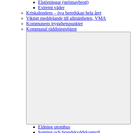
Elstörningar (strömavbrott)
Extremt väder
Kriskalendern – öva beredskap hela året
Viktigt meddelande till allmänheten, VMA
Kommunens trygghetspunkter
Kommunal räddningstjänst
Eldning utomhus
Sotning och brandskyddskontroll