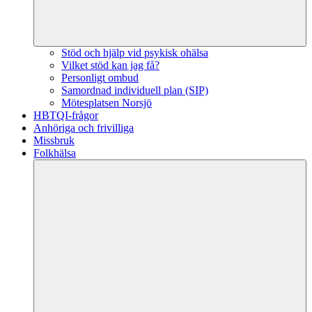
Stöd och hjälp vid psykisk ohälsa
Vilket stöd kan jag få?
Personligt ombud
Samordnad individuell plan (SIP)
Mötesplatsen Norsjö
HBTQI-frågor
Anhöriga och frivilliga
Missbruk
Folkhälsa