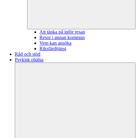
Att tänka på inför resan
Resor i annan kommun
Vem kan ansöka
Riksfärdtjänst
Råd och stöd
Psykisk ohälsa