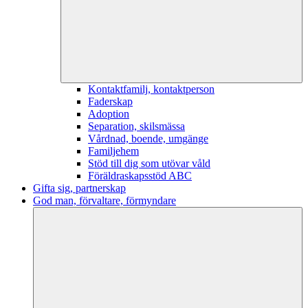
Kontaktfamilj, kontaktperson
Faderskap
Adoption
Separation, skilsmässa
Vårdnad, boende, umgänge
Familjehem
Stöd till dig som utövar våld
Föräldraskapsstöd ABC
Gifta sig, partnerskap
God man, förvaltare, förmyndare