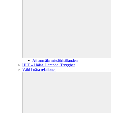
Att anmäla missförhållanden
HLT – Hälsa, Lärande, Trygghet
Våld i nära relationer