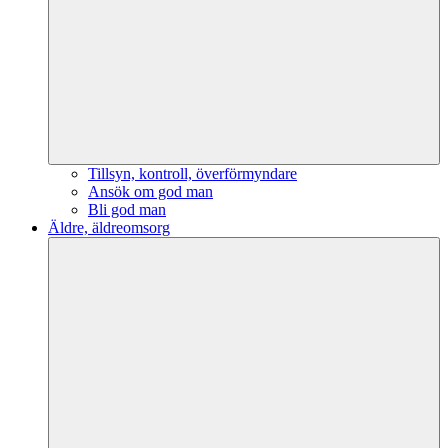
Tillsyn, kontroll, överförmyndare
Ansök om god man
Bli god man
Äldre, äldreomsorg