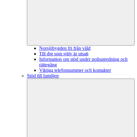
Norsjöbygden fri från våld
Till dig som själv är utsatt
Information om stöd under polisutredning och
rättegång
Viktiga telefonnummer och kontakter
Stöd till familjen