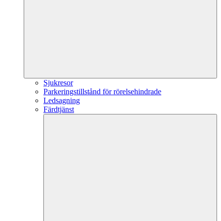
Sjukresor
Parkeringstillstånd för rörelsehindrade
Ledsagning
Färdtjänst