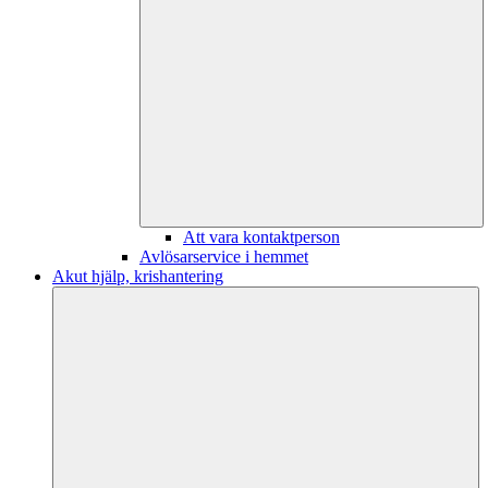
Att vara kontaktperson
Avlösarservice i hemmet
Akut hjälp, krishantering