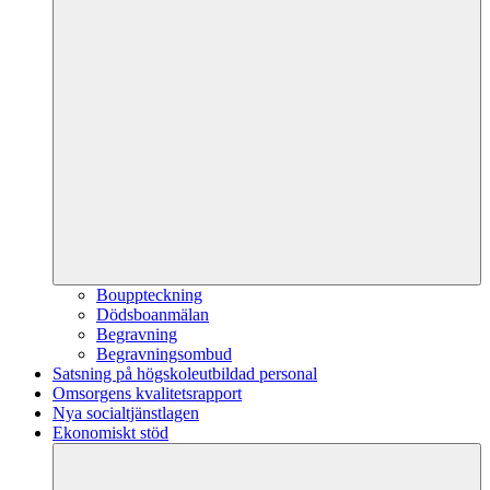
Bouppteckning
Dödsboanmälan
Begravning
Begravningsombud
Satsning på högskoleutbildad personal
Omsorgens kvalitetsrapport
Nya socialtjänstlagen
Ekonomiskt stöd