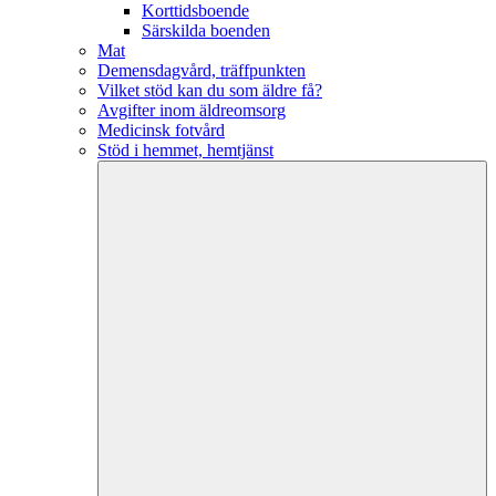
Korttidsboende
Särskilda boenden
Mat
Demensdagvård, träffpunkten
Vilket stöd kan du som äldre få?
Avgifter inom äldreomsorg
Medicinsk fotvård
Stöd i hemmet, hemtjänst