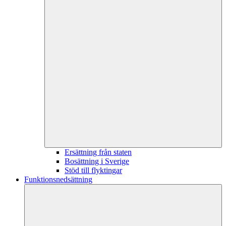
Ersättning från staten
Bosättning i Sverige
Stöd till flyktingar
Funktionsnedsättning