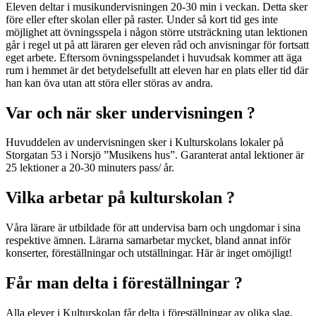
Eleven deltar i musikundervisningen 20-30 min i veckan. Detta sker
före eller efter skolan eller på raster. Under så kort tid ges inte
möjlighet att övningsspela i någon större utsträckning utan lektionen
går i regel ut på att läraren ger eleven råd och anvisningar för fortsatt
eget arbete. Eftersom övningsspelandet i huvudsak kommer att äga
rum i hemmet är det betydelsefullt att eleven har en plats eller tid där
han kan öva utan att störa eller störas av andra.
Var och när sker undervisningen ?
Huvuddelen av undervisningen sker i Kulturskolans lokaler på
Storgatan 53 i Norsjö ”Musikens hus”. Garanterat antal lektioner är
25 lektioner a 20-30 minuters pass/ år.
Vilka arbetar på kulturskolan ?
Våra lärare är utbildade för att undervisa barn och ungdomar i sina
respektive ämnen. Lärarna samarbetar mycket, bland annat inför
konserter, föreställningar och utställningar. Här är inget omöjligt!
Får man delta i föreställningar ?
Alla elever i Kulturskolan får delta i föreställningar av olika slag,