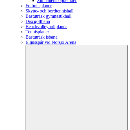
Simhallens öppettider
Fotbollsplaner
Skytte- och bordtennishall
Bastuträsk gymnastikhall
Discgolfbana
Beachvolleybollplaner
Tennisplaner
Bastuträsk isbana
Elljusspår vid Norsjö Arena