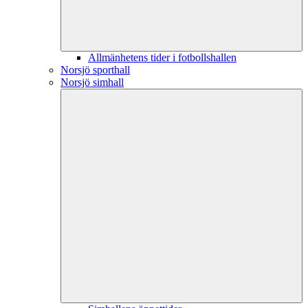
Allmänhetens tider i fotbollshallen
Norsjö sporthall
Norsjö simhall