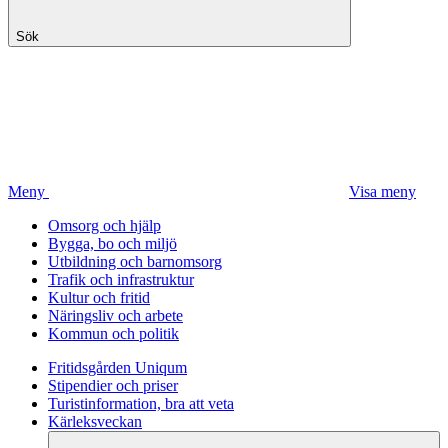
Sök
Meny
Visa meny
Omsorg och hjälp
Bygga, bo och miljö
Utbildning och barnomsorg
Trafik och infrastruktur
Kultur och fritid
Näringsliv och arbete
Kommun och politik
Fritidsgården Uniqum
Stipendier och priser
Turistinformation, bra att veta
Kärleksveckan