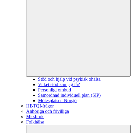
Stöd och hjälp vid psykisk ohälsa
Vilket stöd kan jag få?
Personligt ombud
Samordnad individuell plan (SIP)
Mötesplatsen Norsjö
HBTQI-frågor
Anhöriga och frivilliga
Missbruk
Folkhälsa