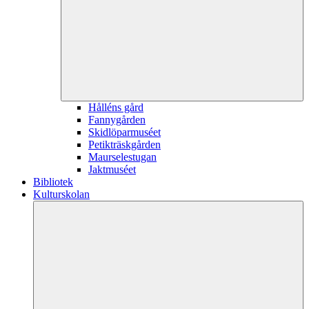
Hålléns gård
Fannygården
Skidlöparmuséet
Petikträskgården
Maurselestugan
Jaktmuséet
Bibliotek
Kulturskolan