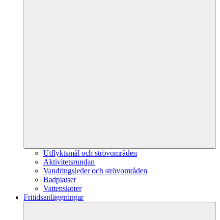
Utflyktsmål och strövområden
Aktivitetsrundan
Vandringsleder och strövområden
Badplatser
Vattenskoter
Fritidsanläggningar