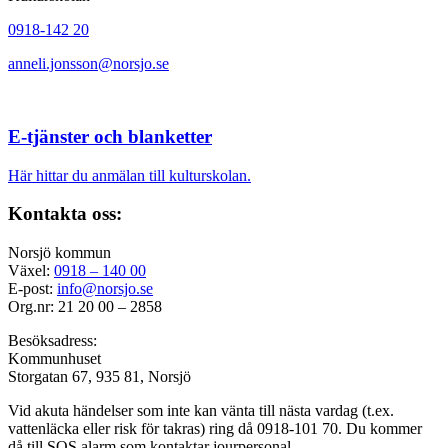
0918-142 20
anneli.jonsson@
norsjo.se
E-tjänster och blanketter
Här hittar du anmälan till kulturskolan.
Kontakta oss:
Norsjö kommun
Växel:
0918 – 140 00
E-post:
info@norsjo.se
Org.nr: 21 20 00 – 2858
Besöksadress:
Kommunhuset
Storgatan 67, 935 81, Norsjö
Vid akuta händelser som inte kan vänta till nästa vardag (t.ex.
vattenläcka eller
risk för takras
) ring då 0918-101 70. Du kommer
då till SOS alarm som kontaktar jourpersonal.