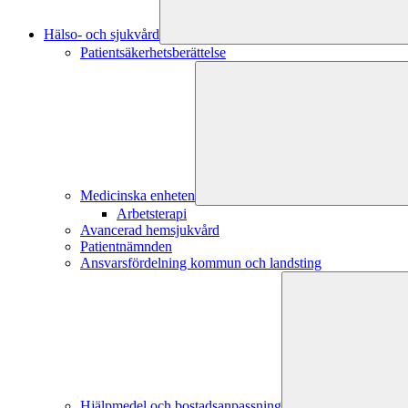
Hälso- och sjukvård
Patientsäkerhetsberättelse
Medicinska enheten
Arbetsterapi
Avancerad hemsjukvård
Patientnämnden
Ansvarsfördelning kommun och landsting
Hjälpmedel och bostadsanpassning