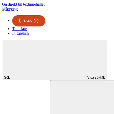
Gå direkt till textinnehållet
TALA
Translate
In English
Sök
Visa sökfält