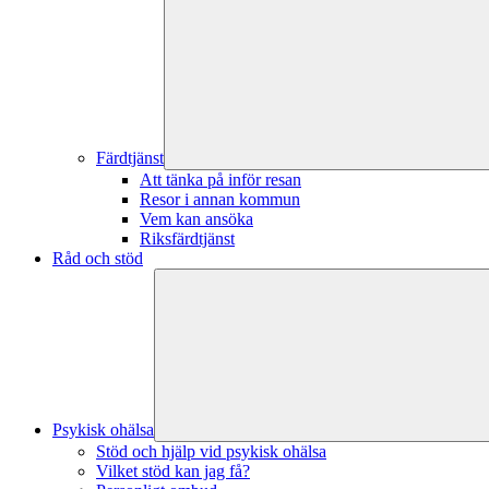
Färdtjänst
Att tänka på inför resan
Resor i annan kommun
Vem kan ansöka
Riksfärdtjänst
Råd och stöd
Psykisk ohälsa
Stöd och hjälp vid psykisk ohälsa
Vilket stöd kan jag få?