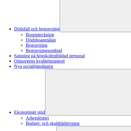
Dödsfall och begravning
Bouppteckning
Dödsboanmälan
Begravning
Begravningsombud
Satsning på högskoleutbildad personal
Omsorgens kvalitetsrapport
Nya socialtjänstlagen
Ekonomiskt stöd
Arbetslöshet
Budget- och skuldrådgivning