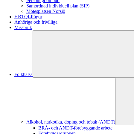
Personligt ombud
Samordnad individuell plan (SIP)
Mötesplatsen Norsjö
HBTQI-frågor
Anhöriga och frivilliga
Missbruk
Folkhälsa
Alkohol, narkotika, doping och tobak (ANDT)
BRÅ- och ANDT-förebyggande arbete
Förebyggargruppen