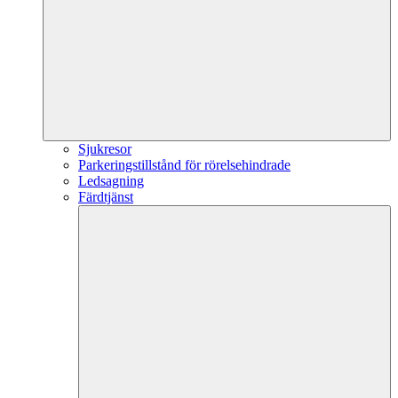
Sjukresor
Parkeringstillstånd för rörelsehindrade
Ledsagning
Färdtjänst