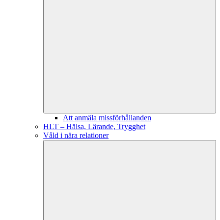
Att anmäla missförhållanden
HLT – Hälsa, Lärande, Trygghet
Våld i nära relationer