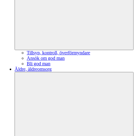
Tillsyn, kontroll, överförmyndare
Ansök om god man
Bli god man
Äldre, äldreomsorg