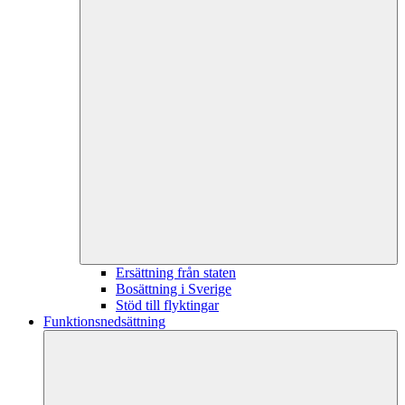
Ersättning från staten
Bosättning i Sverige
Stöd till flyktingar
Funktionsnedsättning