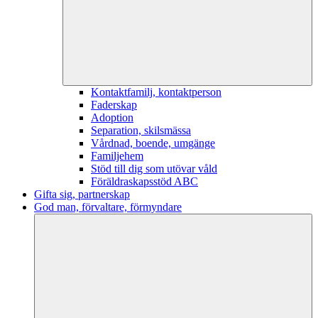
Kontaktfamilj, kontaktperson
Faderskap
Adoption
Separation, skilsmässa
Vårdnad, boende, umgänge
Familjehem
Stöd till dig som utövar våld
Föräldraskapsstöd ABC
Gifta sig, partnerskap
God man, förvaltare, förmyndare