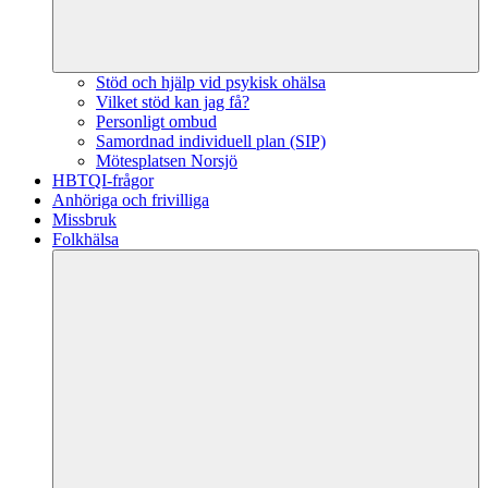
Stöd och hjälp vid psykisk ohälsa
Vilket stöd kan jag få?
Personligt ombud
Samordnad individuell plan (SIP)
Mötesplatsen Norsjö
HBTQI-frågor
Anhöriga och frivilliga
Missbruk
Folkhälsa