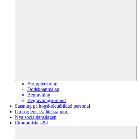
Bouppteckning
Dödsboanmälan
Begravning
Begravningsombud
Satsning på högskoleutbildad personal
Omsorgens kvalitetsrapport
Nya socialtjänstlagen
Ekonomiskt stöd