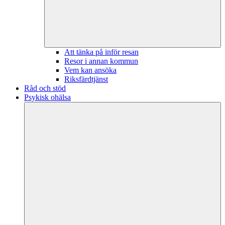
Att tänka på inför resan
Resor i annan kommun
Vem kan ansöka
Riksfärdtjänst
Råd och stöd
Psykisk ohälsa