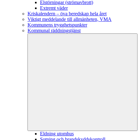
Elstörningar (strömavbrott)
Extremt väder
Kriskalendern – öva beredskap hela året
Viktigt meddelande till allmänheten, VMA
Kommunens trygghetspunkter
Kommunal räddningstjänst
Eldning utomhus
Sotning och brandskyddskontroll