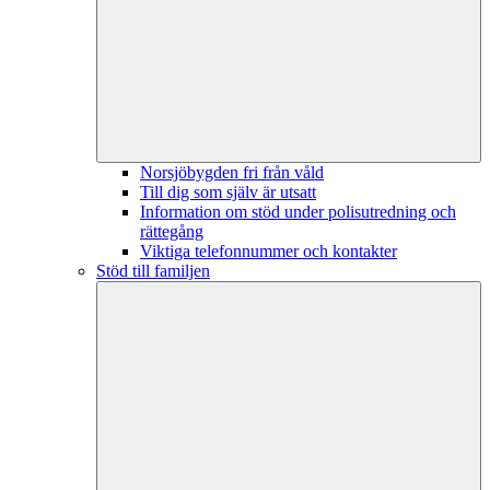
Norsjöbygden fri från våld
Till dig som själv är utsatt
Information om stöd under polisutredning och
rättegång
Viktiga telefonnummer och kontakter
Stöd till familjen