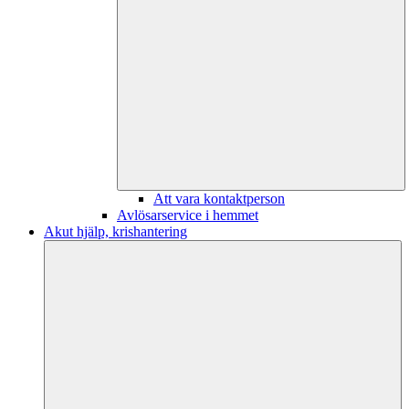
Att vara kontaktperson
Avlösarservice i hemmet
Akut hjälp, krishantering