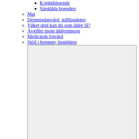
Korttidsboende
Särskilda boenden
Mat
Demensdagvård, träffpunkten
Vilket stöd kan du som äldre få?
Avgifter inom äldreomsorg
Medicinsk fotvård
Stöd i hemmet, hemtjänst