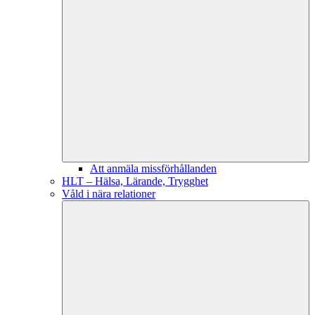
Att anmäla missförhållanden
HLT – Hälsa, Lärande, Trygghet
Våld i nära relationer