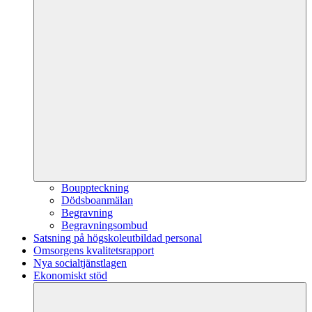
Bouppteckning
Dödsboanmälan
Begravning
Begravningsombud
Satsning på högskoleutbildad personal
Omsorgens kvalitetsrapport
Nya socialtjänstlagen
Ekonomiskt stöd