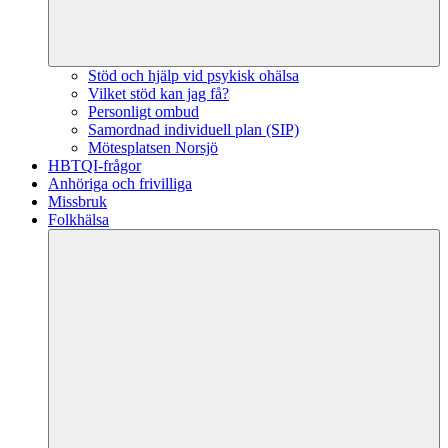
Stöd och hjälp vid psykisk ohälsa
Vilket stöd kan jag få?
Personligt ombud
Samordnad individuell plan (SIP)
Mötesplatsen Norsjö
HBTQI-frågor
Anhöriga och frivilliga
Missbruk
Folkhälsa