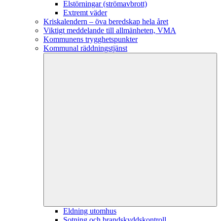
Elstörningar (strömavbrott)
Extremt väder
Kriskalendern – öva beredskap hela året
Viktigt meddelande till allmänheten, VMA
Kommunens trygghetspunkter
Kommunal räddningstjänst
Eldning utomhus
Sotning och brandskyddskontroll