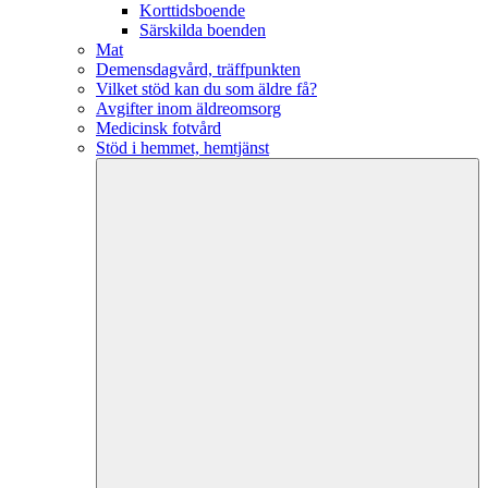
Korttidsboende
Särskilda boenden
Mat
Demensdagvård, träffpunkten
Vilket stöd kan du som äldre få?
Avgifter inom äldreomsorg
Medicinsk fotvård
Stöd i hemmet, hemtjänst