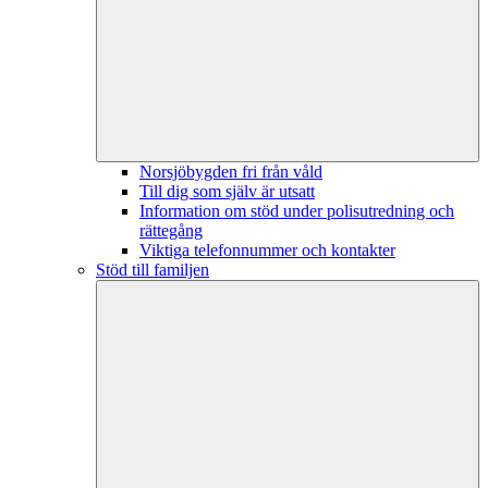
Norsjöbygden fri från våld
Till dig som själv är utsatt
Information om stöd under polisutredning och
rättegång
Viktiga telefonnummer och kontakter
Stöd till familjen