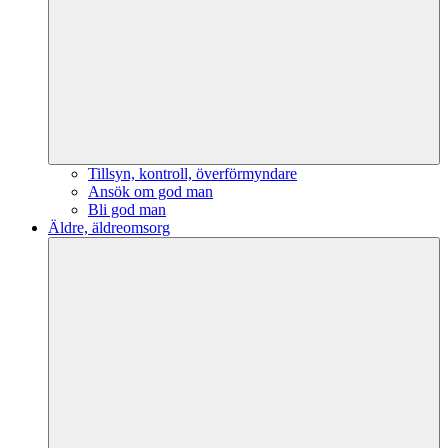
Tillsyn, kontroll, överförmyndare
Ansök om god man
Bli god man
Äldre, äldreomsorg