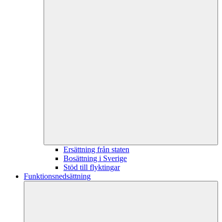
Ersättning från staten
Bosättning i Sverige
Stöd till flyktingar
Funktionsnedsättning