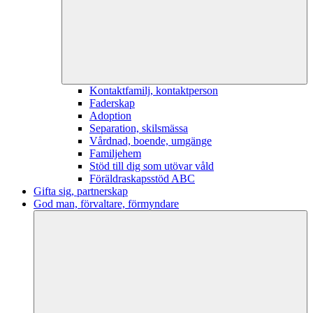
Kontaktfamilj, kontaktperson
Faderskap
Adoption
Separation, skilsmässa
Vårdnad, boende, umgänge
Familjehem
Stöd till dig som utövar våld
Föräldraskapsstöd ABC
Gifta sig, partnerskap
God man, förvaltare, förmyndare