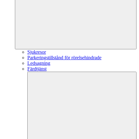
Sjukresor
Parkeringstillstånd för rörelsehindrade
Ledsagning
Färdtjänst