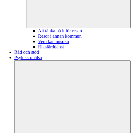
Att tänka på inför resan
Resor i annan kommun
Vem kan ansöka
Riksfärdtjänst
Råd och stöd
Psykisk ohälsa