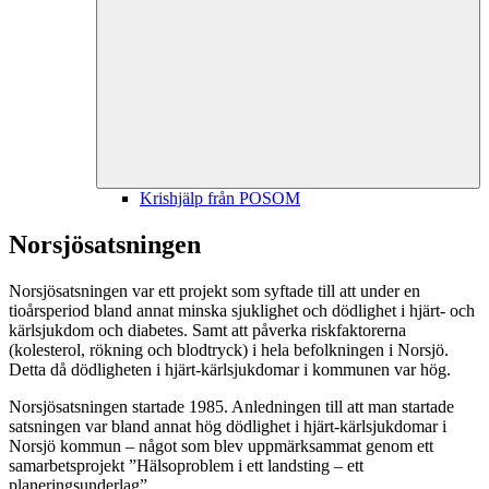
Krishjälp från POSOM
Norsjösatsningen
Norsjösatsningen var ett projekt som syftade till att under en
tioårsperiod bland annat minska sjuklighet och dödlighet i hjärt- och
kärlsjukdom och diabetes. Samt att påverka riskfaktorerna
(kolesterol, rökning och blodtryck) i hela befolkningen i Norsjö.
Detta då dödligheten i hjärt-kärlsjukdomar i kommunen var hög.
Norsjösatsningen startade 1985. Anledningen till att man startade
satsningen var bland annat hög dödlighet i hjärt-kärlsjukdomar i
Norsjö kommun – något som blev uppmärksammat genom ett
samarbetsprojekt ”Hälsoproblem i ett landsting – ett
planeringsunderlag”