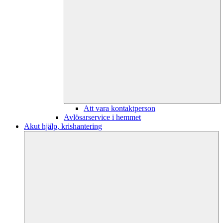
Att vara kontaktperson
Avlösarservice i hemmet
Akut hjälp, krishantering