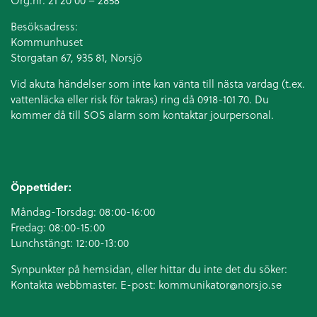
Org.nr: 21 20 00 – 2858
Besöksadress:
Kommunhuset
Storgatan 67, 935 81, Norsjö
Vid akuta händelser som inte kan vänta till nästa vardag (t.ex.
vattenläcka eller
risk för takras
) ring då 0918-101 70. Du
kommer då till SOS alarm som kontaktar jourpersonal.
Öppettider:
Måndag-Torsdag: 08:00-16:00
Fredag: 08:00-15:00
Lunchstängt: 12:00-13:00
Synpunkter på hemsidan, eller hittar du inte det du söker:
Kontakta webbmaster. E-post:
kommunikator@norsjo.se