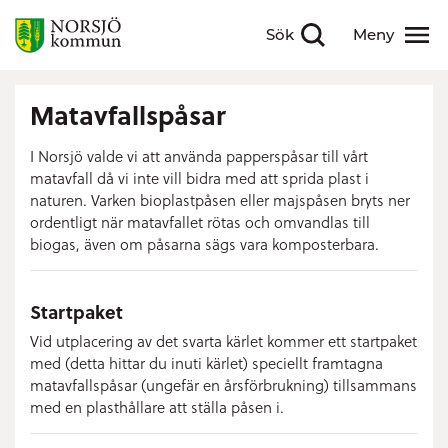
Sök
Meny
Visa sökfält
Visa meny
Matavfallspåsar
I Norsjö valde vi att använda papperspåsar till vårt
matavfall då vi inte vill bidra med att sprida plast i
naturen. Varken bioplastpåsen eller majspåsen bryts ner
ordentligt när matavfallet rötas och omvandlas till
biogas, även om påsarna sägs vara komposterbara.
Startpaket
Vid utplacering av det svarta kärlet kommer ett startpaket
med (detta hittar du inuti kärlet) speciellt framtagna
matavfallspåsar (ungefär en årsförbrukning) tillsammans
med en plasthållare att ställa påsen i.