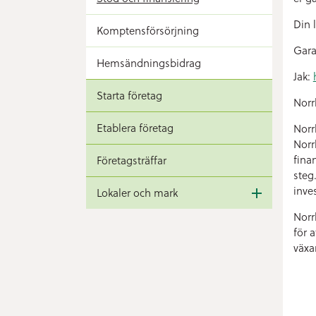
Din 
Komptensförsörjning
Gara
Hemsändningsbidrag
Jak:
Starta företag
Norr
Etablera företag
Norr
Norr
fina
Företagsträffar
steg
inve
Lokaler och mark
Norr
för a
växa