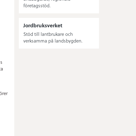
företagsstöd.
Jordbruksverket
Stöd till lantbrukare och
verksamma på landsbygden.
as
ta
örer