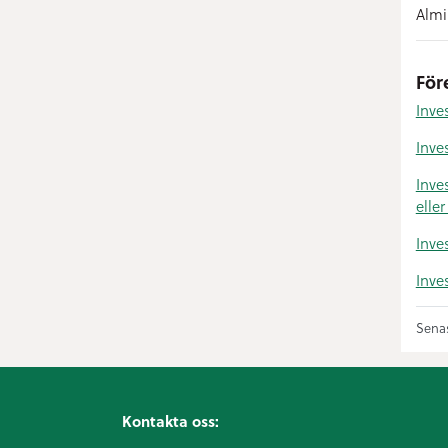
Almi
För
Inve
Inves
Inve
elle
Inve
Inve
Senas
Kontakta oss: