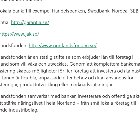
lokala bank: Till exempel Handelsbanken, Swedbank, Nordea, SEB
ntia:
http://garantia.se/
https://www.jak.se/
landsfonden:
http://www.norrlandsfonden.se/
landsfonden är en statlig stiftelse som erbjuder lån till företag i
land som vill växa och utvecklas. Genom att komplettera bankern
nsiering skapas möjligheter för fler företag att investera och ta näs
. Lånen är flexibla, anpassade efter behov och kan användas för
steringar, produktutveckling eller marknadssatsningar.
landsfonden samverkar med banker, investerare och offentliga akt
tt stärka näringslivet i hela Norrland – från små lokala företag till
nde industribolag.