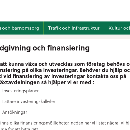
g och barnomsorg
Trafik och infrastruktur
Kultur och
dgivning och finansiering
 att kunna växa och utvecklas som företag behövs o
ansiering på olika investeringar. Behöver du hjälp o
d vid finansiering av investeringar kontakta oss på
lväxtavdelningen så hjälper vi er med :
Investeringsplaner
Lättare investeringskalkyler
Ansökningar
finns olika finansieringsmöjligheter, nedan har vi listat några. Vi hj
rna för att hitta rätt.