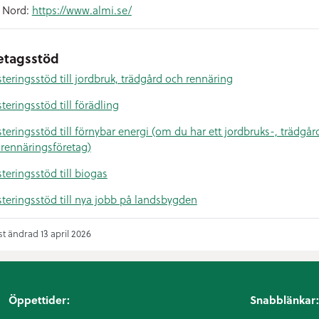
 Nord:
https://www.almi.se/
etagsstöd
steringsstöd till jordbruk, trädgård och rennäring
teringsstöd till förädling
steringsstöd till förnybar energi (om du har ett jordbruks-, trädgår
r rennäringsföretag)
steringsstöd till biogas
steringsstöd till nya jobb på landsbygden
t ändrad 13 april 2026
Öppettider:
Snabblänkar: