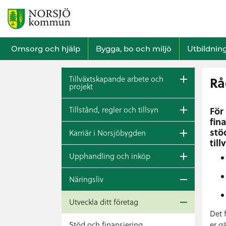
Omsorg och hjälp
Bygga, bo och miljö
Utbildnin
Tillväxtskapande arbete och
Rå
projekt
Tillstånd, regler och tillsyn
För
fin
stö
Karriär i Norsjöbygden
til
Upphandling och inköp
Näringsliv
Utveckla ditt företag
Det 
er gä
Stöd och finansiering