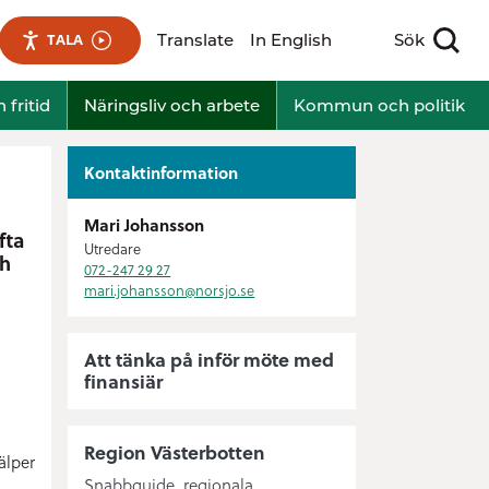
Translate
In English
Sök
TALA
Visa sökfält
 fritid
Näringsliv och arbete
Kommun och politik
Kontaktinformation
Mari Johansson
fta
Utredare
ch
072-247 29 27
mari.johansson@
norsjo.se
Att tänka på inför möte med
finansiär
Region Västerbotten
älper
Snabbguide, regionala