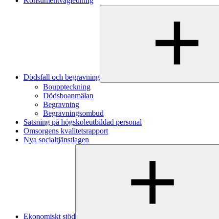
Konsumentvägledning
Dödsfall och begravning
Bouppteckning
Dödsboanmälan
Begravning
Begravningsombud
Satsning på högskoleutbildad personal
Omsorgens kvalitetsrapport
Nya socialtjänstlagen
Ekonomiskt stöd