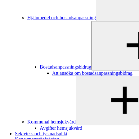
Hjälpmedel och bostadsanpassning
Bostadsanpassningsbidrag
Att ansöka om bostadsanpassningsbidrag
Kommunal hemsjukvård
Avgifter hemsjukvård
Sekretess och tystnadsplikt