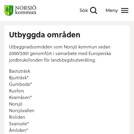
Sök
Meny
Visa sökfält
Visa meny
Utbyggda områden
Utbyggnadsområden som Norsjö kommun sedan
2000/2001 genomfört i samarbete med Europeiska
jordbruksfonden för landsbygdsutveckling.
Bastuträsk
Bjurträsk*
Gumboda*
Kusfors
Kvarnåsen*
Norsjö
Norsjövallen
Risliden
Svansele*
Åmliden*