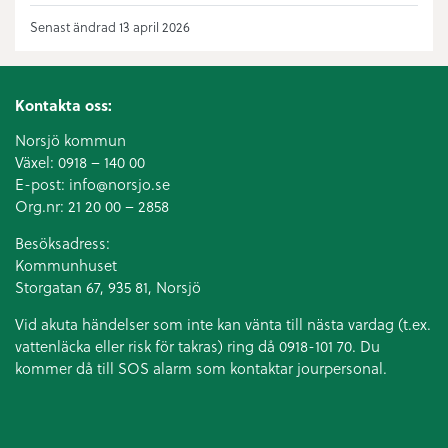
Senast ändrad 13 april 2026
Kontakta oss:
Norsjö kommun
Växel:
0918 – 140 00
E-post:
info@norsjo.se
Org.nr: 21 20 00 – 2858
Besöksadress:
Kommunhuset
Storgatan 67, 935 81, Norsjö
Vid akuta händelser som inte kan vänta till nästa vardag (t.ex.
vattenläcka eller
risk för takras
) ring då 0918-101 70. Du
kommer då till SOS alarm som kontaktar jourpersonal.