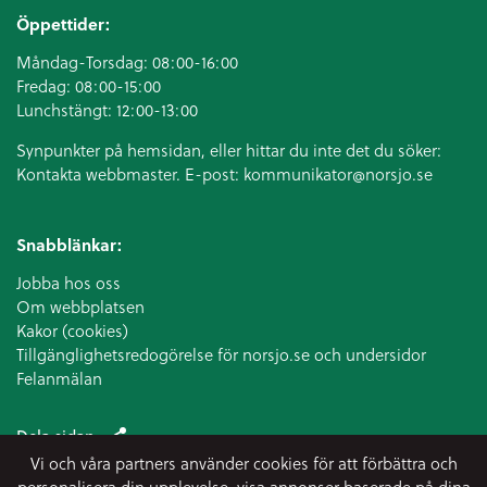
Öppettider:
Måndag-Torsdag: 08:00-16:00
Fredag: 08:00-15:00
Lunchstängt: 12:00-13:00
Synpunkter på hemsidan, eller hittar du inte det du söker:
Kontakta webbmaster. E-post:
kommunikator@norsjo.se
Snabblänkar:
Jobba hos oss
Om webbplatsen
Kakor (cookies)
Tillgänglighetsredogörelse för norsjo.se och undersidor
Felanmälan
Dela sidan
Vi och våra partners använder cookies för att förbättra och
personalisera din upplevelse, visa annonser baserade på dina