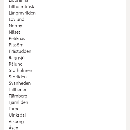
Lidbränna
Lillholmträsk
Långmyrliden
Lövlund
Norrby
Näset
Petiknäs
Pjäsörn
Prästudden
Raggsjö
Rålund
Storholmen
Storliden
Svanheden
Tallheden
Tjärnberg
Tjärnliden
Torpet
Ulriksdal
Vikborg
Åsen