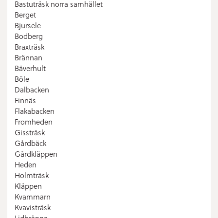
Bastuträsk norra samhället
Berget
Bjursele
Bodberg
Braxträsk
Brännan
Bäverhult
Böle
Dalbacken
Finnäs
Flakabacken
Fromheden
Gissträsk
Gårdbäck
Gårdkläppen
Heden
Holmträsk
Kläppen
Kvammarn
Kvavisträsk