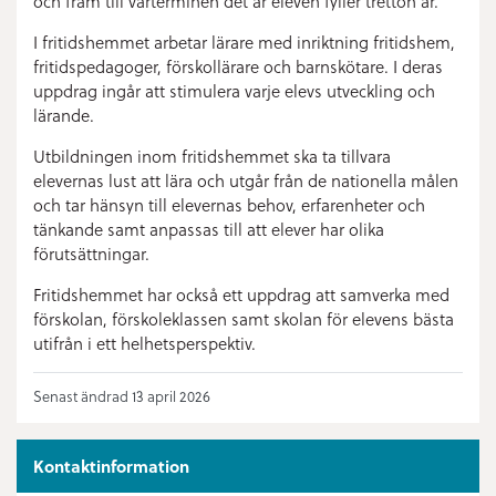
och fram till vårterminen det år eleven fyller tretton år.
I fritidshemmet arbetar lärare med inriktning fritidshem,
fritidspedagoger, förskollärare och barnskötare. I deras
uppdrag ingår att stimulera varje elevs utveckling och
lärande.
Utbildningen inom fritidshemmet ska ta tillvara
elevernas lust att lära och utgår från de nationella målen
och tar hänsyn till elevernas behov, erfarenheter och
tänkande samt anpassas till att elever har olika
förutsättningar.
Fritidshemmet har också ett uppdrag att samverka med
förskolan, förskoleklassen samt skolan för elevens bästa
utifrån i ett helhetsperspektiv.
Senast ändrad 13 april 2026
Kontaktinformation