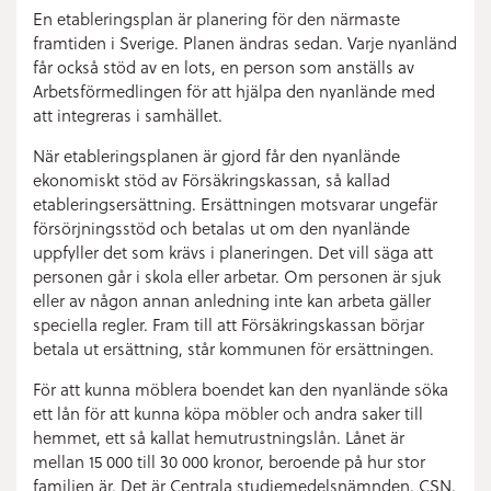
En etableringsplan är planering för den närmaste
framtiden i Sverige. Planen ändras sedan. Varje nyanländ
får också stöd av en lots, en person som anställs av
Arbetsförmedlingen för att hjälpa den nyanlände med
att integreras i samhället.
När etableringsplanen är gjord får den nyanlände
ekonomiskt stöd av Försäkringskassan, så kallad
etableringsersättning. Ersättningen motsvarar ungefär
försörjningsstöd och betalas ut om den nyanlände
uppfyller det som krävs i planeringen. Det vill säga att
personen går i skola eller arbetar. Om personen är sjuk
eller av någon annan anledning inte kan arbeta gäller
speciella regler. Fram till att Försäkringskassan börjar
betala ut ersättning, står kommunen för ersättningen.
För att kunna möblera boendet kan den nyanlände söka
ett lån för att kunna köpa möbler och andra saker till
hemmet, ett så kallat hemutrustningslån. Lånet är
mellan 15 000 till 30 000 kronor, beroende på hur stor
familjen är. Det är Centrala studiemedelsnämnden, CSN,