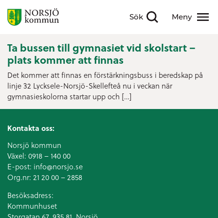
Sök
Meny
Visa sökfält
Visa meny
Ta bussen till gymnasiet vid skolstart –
plats kommer att finnas
Det kommer att finnas en förstärkningsbuss i beredskap på
linje 32 Lycksele-Norsjö-Skellefteå nu i veckan när
gymnasieskolorna startar upp och […]
Kontakta oss:
Norsjö kommun
Växel:
0918 – 140 00
E-post:
info@norsjo.se
Org.nr: 21 20 00 – 2858
Besöksadress:
Kommunhuset
Storgatan 67, 935 81, Norsjö