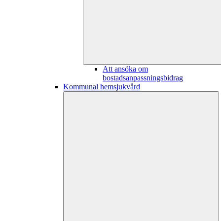
Att ansöka om
bostadsanpassningsbidrag
Kommunal hemsjukvård