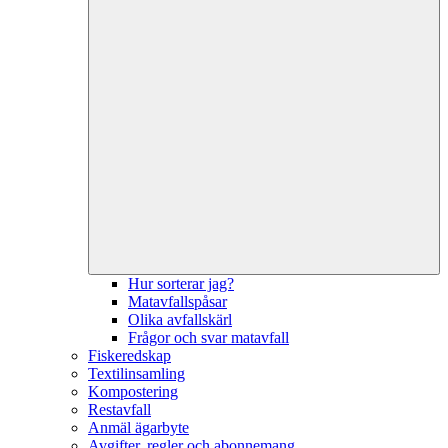
Hur sorterar jag?
Matavfallspåsar
Olika avfallskärl
Frågor och svar matavfall
Fiskeredskap
Textilinsamling
Kompostering
Restavfall
Anmäl ägarbyte
Avgifter, regler och abonnemang