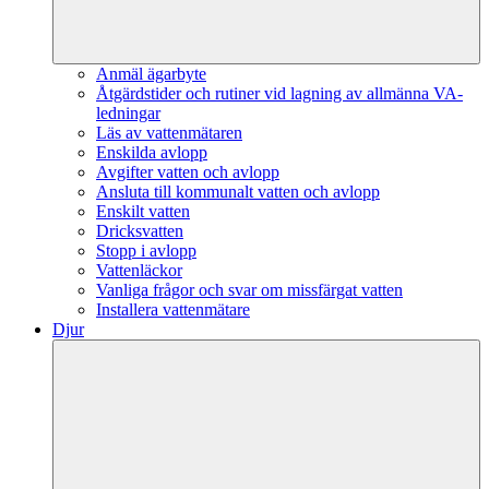
Anmäl ägarbyte
Åtgärdstider och rutiner vid lagning av allmänna VA-
ledningar
Läs av vattenmätaren
Enskilda avlopp
Avgifter vatten och avlopp
Ansluta till kommunalt vatten och avlopp
Enskilt vatten
Dricksvatten
Stopp i avlopp
Vattenläckor
Vanliga frågor och svar om missfärgat vatten
Installera vattenmätare
Djur