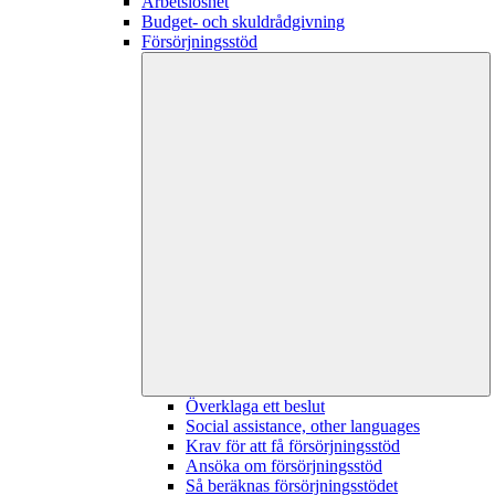
Arbetslöshet
Budget- och skuldrådgivning
Försörjningsstöd
Överklaga ett beslut
Social assistance, other languages
Krav för att få försörjningsstöd
Ansöka om försörjningsstöd
Så beräknas försörjningsstödet