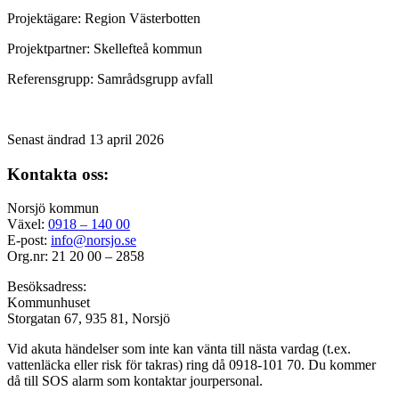
Projektägare: Region Västerbotten
Projektpartner: Skellefteå kommun
Referensgrupp: Samrådsgrupp avfall
Senast ändrad 13 april 2026
Kontakta oss:
Norsjö kommun
Växel:
0918 – 140 00
E-post:
info@norsjo.se
Org.nr: 21 20 00 – 2858
Besöksadress:
Kommunhuset
Storgatan 67, 935 81, Norsjö
Vid akuta händelser som inte kan vänta till nästa vardag (t.ex.
vattenläcka eller
risk för takras
) ring då 0918-101 70. Du kommer
då till SOS alarm som kontaktar jourpersonal.