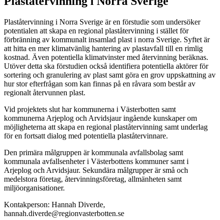
Plaståtervinning i Norra Sverige
Plaståtervinning i Norra Sverige är en förstudie som undersöker
potentialen att skapa en regional plaståtervinning i stället för
förbränning av kommunalt insamlad plast i norra Sverige. Syftet är
att hitta en mer klimatvänlig hantering av plastavfall till en rimlig
kostnad. Även potentiella klimatvinster med återvinning beräknas.
Utöver detta ska förstudien också identifiera potentiella aktörer för
sortering och granulering av plast samt göra en grov uppskattning av
hur stor efterfrågan som kan finnas på en råvara som består av
regionalt återvunnen plast.
Vid projektets slut har kommunerna i Västerbotten samt
kommunerna Arjeplog och Arvidsjaur ingående kunskaper om
möjligheterna att skapa en regional plaståtervinning samt underlag
för en fortsatt dialog med potentiella plaståtervinnare.
Den primära målgruppen är kommunala avfallsbolag samt
kommunala avfallsenheter i Västerbottens kommuner samt i
Arjeplog och Arvidsjaur. Sekundära målgrupper är små och
medelstora företag, återvinningsföretag, allmänheten samt
miljöorganisationer.
Kontakperson: Hannah Diverde,
hannah.diverde@regionvasterbotten.se