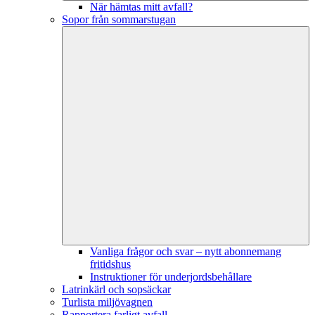
När hämtas mitt avfall?
Sopor från sommarstugan
Vanliga frågor och svar – nytt abonnemang
fritidshus
Instruktioner för underjordsbehållare
Latrinkärl och sopsäckar
Turlista miljövagnen
Rapportera farligt avfall