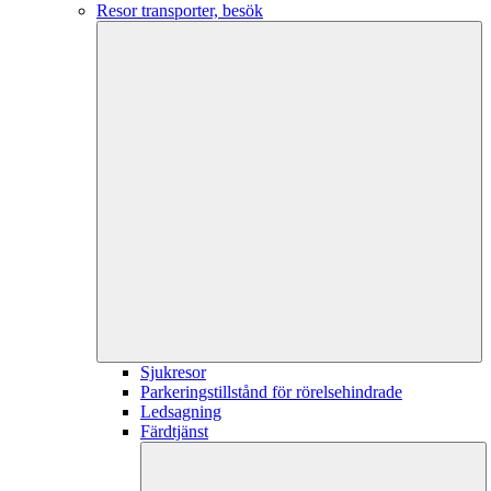
Resor transporter, besök
Sjukresor
Parkeringstillstånd för rörelsehindrade
Ledsagning
Färdtjänst