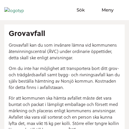
Sök
Meny
Visa sökfält
Visa meny
Grovavfall
Grovavfall kan du som invånare lämna vid kommunens
återvinningscentral (ÅVC) under ordinarie öppettider,
detta skall ske enligt anvisningar.
Om du inte har möjlighet att transportera bort ditt grov-
och trädgårdsavfall samt bygg- och rivningsavfall kan du
själv beställa hämtning av Norsjö kommun. Kostnaden
för detta finns i avfallstaxan.
För att kommunen ska hämta avfallet måste det vara
buntat och packat i lämpligt emballage och försett med
märkning och placeras enligt kommunens anvisningar.
Avfallet ska vara väl sorterat och en person ska kunna
lyfta det, max vikt 15 kg per kolli. Större eller tyngre kollin