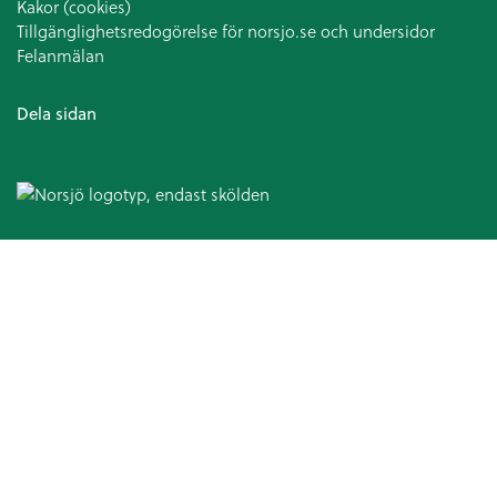
Kakor (cookies)
Tillgänglighetsredogörelse för norsjo.se och undersidor
Felanmälan
Dela sidan
Omsorg och hjälp
Hälso- och sjukvård
Patientsäkerhetsberättelse
Medicinska enheten
Arbetsterapi
Avancerad hemsjukvård
Patientnämnden
Ansvarsfördelning kommun och landsting
Hjälpmedel och bostadsanpassning
Bostadsanpassningsbidrag
Att ansöka om bostadsanpassningsbidrag