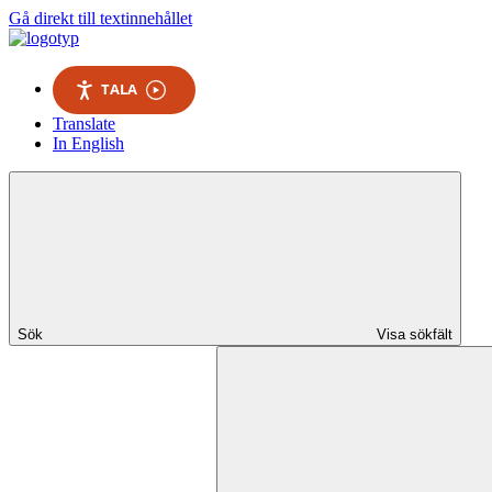
Gå direkt till textinnehållet
TALA
Translate
In English
Sök
Visa sökfält