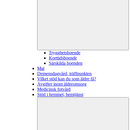
Trygghetsboende
Korttidsboende
Särskilda boenden
Mat
Demensdagvård, träffpunkten
Vilket stöd kan du som äldre få?
Avgifter inom äldreomsorg
Medicinsk fotvård
Stöd i hemmet, hemtjänst