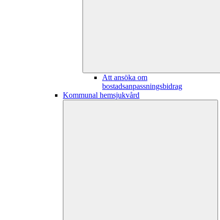
Att ansöka om
bostadsanpassningsbidrag
Kommunal hemsjukvård