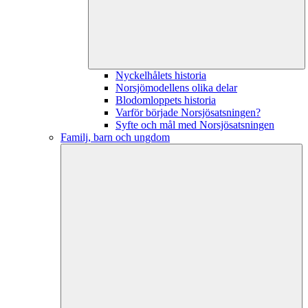
Nyckelhålets historia
Norsjömodellens olika delar
Blodomloppets historia
Varför började Norsjösatsningen?
Syfte och mål med Norsjösatsningen
Familj, barn och ungdom