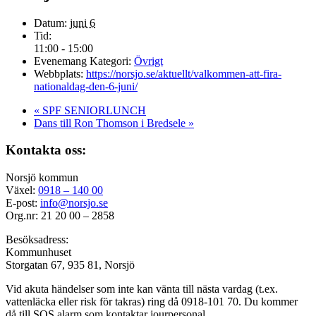
Datum:
juni 6
Tid:
11:00 - 15:00
Evenemang Kategori:
Övrigt
Webbplats:
https://norsjo.se/aktuellt/valkommen-att-fira-
nationaldag-den-6-juni/
«
SPF SENIORLUNCH
Dans till Ron Thomson i Bredsele
»
Kontakta oss:
Norsjö kommun
Växel:
0918 – 140 00
E-post:
info@norsjo.se
Org.nr: 21 20 00 – 2858
Besöksadress:
Kommunhuset
Storgatan 67, 935 81, Norsjö
Vid akuta händelser som inte kan vänta till nästa vardag (t.ex.
vattenläcka eller
risk för takras
) ring då 0918-101 70. Du kommer
då till SOS alarm som kontaktar jourpersonal.