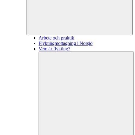
Arbete och praktik
Flyktingmottagning i Norsjö
Vem är flykting?