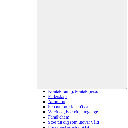
Kontaktfamilj, kontaktperson
Faderskap
Adoption
Separation, skilsmässa
Vårdnad, boende, umgänge
Familjehem
Stöd till dig som utövar våld
Föräldraskapsstöd ABC