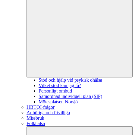
Stöd och hjälp vid psykisk ohälsa
Vilket stöd kan jag få?
Personligt ombud
Samordnad individuell plan (SIP)
Mötesplatsen Norsjö
HBTQI-frågor
Anhöriga och frivilliga
Missbruk
Folkhälsa