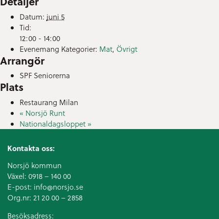
Detaljer
Datum:
juni 5
Tid:
12:00 - 14:00
Evenemang Kategorier:
Mat
,
Övrigt
Arrangör
SPF Seniorerna
Plats
Restaurang Milan
«
Norsjö Runt
Nationaldagsloppet
»
Kontakta oss:
Norsjö kommun
Växel:
0918 – 140 00
E-post:
info@norsjo.se
Org.nr: 21 20 00 – 2858
Besöksadress: